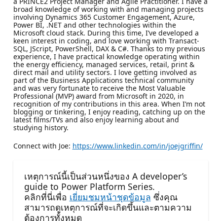
a PRINCE2 Project Manager and Agile Practitioner. I have a
broad knowledge of working with and managing projects
involving Dynamics 365 Customer Engagement, Azure,
Power BI, .NET and other technologies within the
Microsoft cloud stack. During this time, I’ve developed a
keen interest in coding, and love working with Transact-
SQL, JScript, PowerShell, DAX & C#. Thanks to my previous
experience, I have practical knowledge operating within
the energy efficiency, managed services, retail, print &
direct mail and utility sectors. I love getting involved as
part of the Business Applications technical community
and was very fortunate to receive the Most Valuable
Professional (MVP) award from Microsoft in 2020, in
recognition of my contributions in this area. When I’m not
blogging or tinkering, I enjoy reading, catching up on the
latest films/TVs and also enjoy learning about and
studying history.
Connect with Joe:
https://www.linkedin.com/in/joejgriffin/
เหตุการณ์นี้เป็นส่วนหนึ่งของ A developer’s
guide to Power Platform Series.
คลิกที่นี่เพื่อ
เยี่ยมชมหน้าชุดข้อมูล
ซึ่งคุณ
สามารถดูเหตุการณ์ที่จะเกิดขึ้นและตามความ
ต้องการทั้งหมด