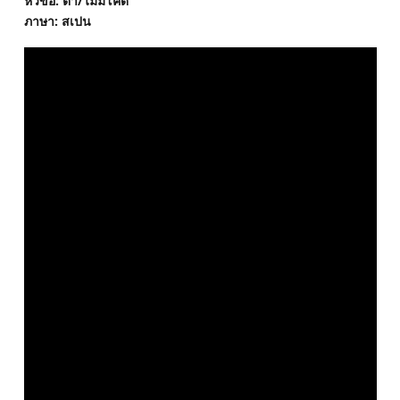
หัวข้อ: ต่ํา/ไม่มีโค้ด
ภาษา: สเปน