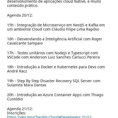
desenvolvimento de aplicações cloud Native, e muito
conteúdo prático.
Agenda 20/12:
15h - Integração de Microserviço em NestJS e Kafka em
um ambiente Cloud com Cláudio Filipe Lima Rapôso
16h - Desvendando a Inteligência Artificial com Roger
Cavalcante Sampaio
17h - Testes unitários com Nodejs e Typescript com
VSCode com Anderson Luiz Sanches Carlucci Pereira
18h - Introdução a Docker e Kubernetes para Devs com
André Racz
19h - Step By Step Disaster Recovery SQL Server com
Sulamita Mara Dantas
20h - Introdução ao Azure Container Apps com Thiago
Custódio
Agenda 21/12:
Inscrições:
https://aka.ms/Checkin.Cloud4Developers.21/12