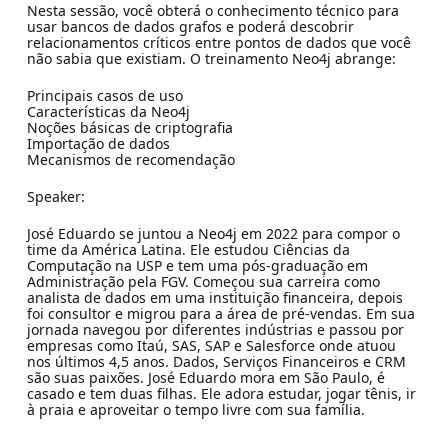
Nesta sessão, você obterá o conhecimento técnico para
usar bancos de dados grafos e poderá descobrir
relacionamentos críticos entre pontos de dados que você
não sabia que existiam. O treinamento Neo4j abrange:
Principais casos de uso
Características da Neo4j
Noções básicas de criptografia
Importação de dados
Mecanismos de recomendação
Speaker:
José Eduardo se juntou a Neo4j em 2022 para compor o
time da América Latina. Ele estudou Ciências da
Computação na USP e tem uma pós-graduação em
Administração pela FGV. Começou sua carreira como
analista de dados em uma instituição financeira, depois
foi consultor e migrou para a área de pré-vendas. Em sua
jornada navegou por diferentes indústrias e passou por
empresas como Itaú, SAS, SAP e Salesforce onde atuou
nos últimos 4,5 anos. Dados, Serviços Financeiros e CRM
são suas paixões. José Eduardo mora em São Paulo, é
casado e tem duas filhas. Ele adora estudar, jogar tênis, ir
à praia e aproveitar o tempo livre com sua família.