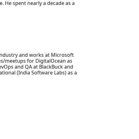
. He spent nearly a decade as a
Industry and works at Microsoft
es/meetups for DigitalOcean as
DevOps and QA at BlackBuck and
ational (India Software Labs) as a