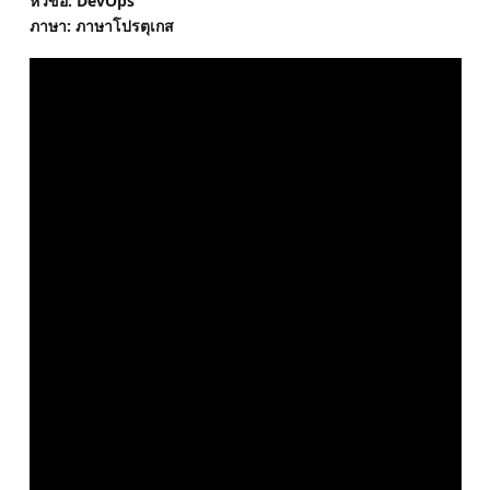
หัวข้อ: DevOps
ภาษา: ภาษาโปรตุเกส