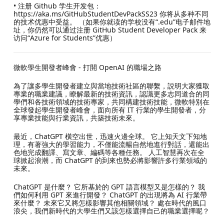
• 注册 Github 学生开发包：
https://aka.ms/GitHubStudentDevPackSS23 你将从多种不同
的技术优惠中受益。 （如果你就读的学校没有“.edu”电子邮件地
址，你仍然可以通过注册 GitHub Student Developer Pack 来
访问“Azure for Students”优惠）
微軟學生開發者峰會 - 打開 OpenAI 的職場之路
為了讓多學生開發者建立與當地技術社區的聯繫，説明大家獲取
專業的職業建議，瞭解最新的技術資訊，認識更多志同道合的同
學們和各技術領域的技術專家，共同構建技術技能，微軟特別在
全球發起學生開發者峰會，面向所有 IT 行業的學生開發者，分
享專業技能與行業資訊，共築技術未來。
最近，ChatGPT 橫空出世，迅速火邊全球。 它上知天文下知地
理，有著強大的學習能力，不僅能流暢自然地進行對話，還能出
色地完成翻譯、寫文章、編碼等各種任務。 人工智慧再次在全
球掀起浪潮，而 ChatGPT 的到來也勢必將影響許多行業領域的
未來。
ChatGPT 是什麼？ 它所基於的 GPT 語言模型又是怎樣的？ 我
們如何利用 GPT 來進行開發？ ChatGPT 的出現將為 AI 行業帶
來什麼？ 未來它又將怎樣影響其他相關領域？ 處在時代的風口
浪尖，我們新時代的大學生們又該怎樣選擇自己的職業選擇呢？