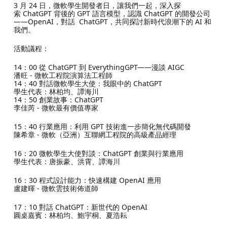
3 月 24 日，微軟學生開發者日，讓我們一起，深入探
索 ChatGPT 背後的 GPT 語言模型，認識 ChatGPT 的開發公司
——OpenAI，對話 ChatGPT，共同探討新時代浪潮下的 AI 和
我們。
活動議程：
14：00 從 ChatGPT 到 EverythingGPT——漫談 AIGC
潘旺 - 微軟工程院演算法工程師
14：40 對話微軟學生大使：我眼中的 ChatGPT
學生代表：林柏均、譚海川
14：50 創業故事：ChatGPT
李佳芮 - 微軟最有價值專家
15：40 行業應用：利用 GPT 技術進一步簡化無代碼開發
陳希章 - 微軟（亞洲）互聯網工程院的高級產品經理
16：20 微軟學生大使對談：ChatGPT 創業與行業應用
學生代表：唐振豪、洪霄、譚海川
16：30 程式設計能力：快速構建 OpenAI 應用
盧建暉 - 微軟雲技術佈道師
17：10 對話 ChatGPT：新世代的 OpenAI
圓桌嘉賓：林柏均、鮑宇桐、夏浩耘