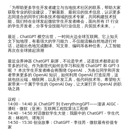
「为帮助更多学生开发者建立与当地技术社区的联系，帮助大家
获取专业的职业建议，了解最新、最前沿的技术信息，认识更多
志同道合的同学们和各技术领域的技术专家，共同构建技术技
能，我们特在全球发起微软学生开发者峰会，面向所有 IT 行业
的学生开发者，分享专业技能与行业信息，共筑技术未来。」
最近，ChatGPT 横空出世，一时间火边全球互联网。它上知天
文下知地理，有着强大的学习能力，不仅能流畅自然地进行对
话，还能出色地完成翻译、写文章、编码等各种任务。人工智能
再次在全球掀起浪潮
最近业界神器 ChatGPT 刷屏，不论是学术，还是技术都牵起非
常多的讨论。作为新世代如何去学习和应用 ChatGPT 和 GPT-3
呢 ？ 本次学生开发者峰会将围绕 OpenAI ，为各位同学和开发
者带来更多的 OpenAI 知识，如何利用 OpenAI 打造应用，这
就包括云端，物联网，以及开发工具，低代码技术等。希望给大
家带来一个属于学生的 OpenAI Day，让大家打开 OpenAI 的职
场之路
议程 ：
14:00 - 14:40 从 ChatGPT 到 EverythingGPT——漫谈 AIGC -
潘旺 - 微软（亚洲）互联网工程院算法工程师
14:40 - 14:50 对话微软学生大使：我眼中的 ChatGPT - 学生代
表：林柏均、谭海川
14:50 - 15:30 创业故事：ChatGPT - 李佳芮 - 微软最有价值专
家