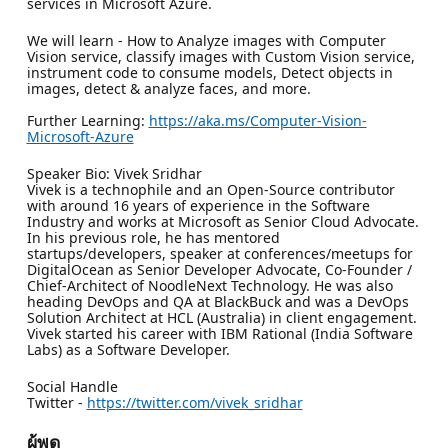
services in Microsoft Azure.
We will learn - How to Analyze images with Computer
Vision service, classify images with Custom Vision service,
instrument code to consume models, Detect objects in
images, detect & analyze faces, and more.
Further Learning:
https://aka.ms/Computer-Vision-
Microsoft-Azure
Speaker Bio: Vivek Sridhar
Vivek is a technophile and an Open-Source contributor
with around 16 years of experience in the Software
Industry and works at Microsoft as Senior Cloud Advocate.
In his previous role, he has mentored
startups/developers, speaker at conferences/meetups for
DigitalOcean as Senior Developer Advocate, Co-Founder /
Chief-Architect of NoodleNext Technology. He was also
heading DevOps and QA at BlackBuck and was a DevOps
Solution Architect at HCL (Australia) in client engagement.
Vivek started his career with IBM Rational (India Software
Labs) as a Software Developer.
Social Handle
Twitter -
https://twitter.com/vivek_sridhar
ผู้พูด