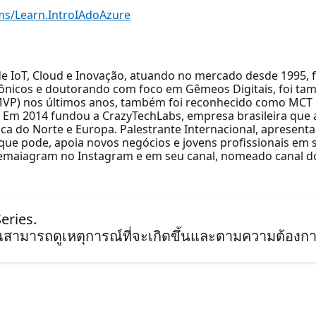
.ms/Learn.IntroIAdoAzure
 de IoT, Cloud e Inovação, atuando no mercado desde 1995,
rônicos e doutorando com foco em Gêmeos Digitais, foi t
 (MVP) nos últimos anos, também foi reconhecido como MCT 
 Em 2014 fundou a CrazyTechLabs, empresa brasileira que
a do Norte e Europa. Palestrante Internacional, apresentad
 que pode, apoia novos negócios e jovens profissionais em 
gemaiagram no Instagram e em seu canal, nomeado canal d
Series.
ุณสามารถดูเหตุการณ์ที่จะเกิดขึ้นและตามความต้องกา