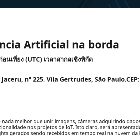
ncia Artificial na borda
ก่อนเที่ยง (UTC) เวลาสากลเชิงพิกัด
Jaceru, nº 225. Vila Gertrudes, São Paulo.CEP:
, e nada melhor que unir imagens, câmeras adquirindo dad
ionalidade nos projetos de IoT. Isto claro, será apresenta
ights gerados sendo recebidos em tempo real na nuvem da 