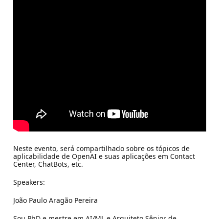
Neste evento, será compartilhado sobre os tópicos de
aplicabilidade de OpenAI e suas aplicações em Contact
Center, ChatBots, etc.
Speakers:
João Paulo Aragão Pereira
Sou PhD e mestre em AI/ML e Arquiteto Sênior de