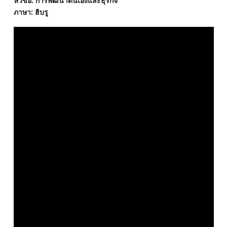
หัวข้อ: การพัฒนาตนเองและธุรกิจ
ภาษา: ฮิบรู