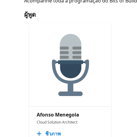
Acompanhe toda a programação do Bits of Build
ผู้พูด
Afonso Menegola
Cloud Solution Architect
ชีวภาพ