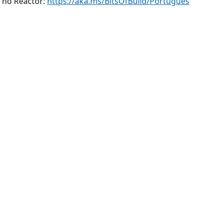
 no Reactor:
https://aka.ms/BitsOfBuild/Portugues