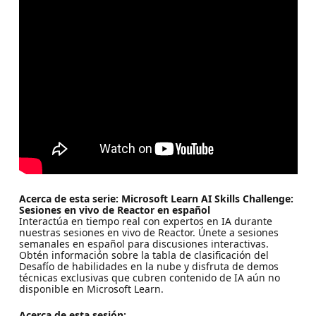
Acerca de esta serie: Microsoft Learn AI Skills Challenge:
Sesiones en vivo de Reactor en español
Interactúa en tiempo real con expertos en IA durante
nuestras sesiones en vivo de Reactor. Únete a sesiones
semanales en español para discusiones interactivas.
Obtén información sobre la tabla de clasificación del
Desafío de habilidades en la nube y disfruta de demos
técnicas exclusivas que cubren contenido de IA aún no
disponible en Microsoft Learn.
Acerca de esta sesión: