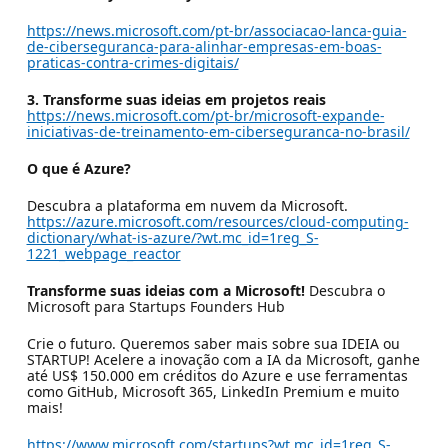
https://news.microsoft.com/pt-br/associacao-lanca-guia-
de-ciberseguranca-para-alinhar-empresas-em-boas-
praticas-contra-crimes-digitais/
3. Transforme suas ideias em projetos reais
https://news.microsoft.com/pt-br/microsoft-expande-
iniciativas-de-treinamento-em-ciberseguranca-no-brasil/
O que é Azure?
Descubra a plataforma em nuvem da Microsoft.
https://azure.microsoft.com/resources/cloud-computing-
dictionary/what-is-azure/?wt.mc_id=1reg_S-
1221_webpage_reactor
Transforme suas ideias com a Microsoft!
Descubra o
Microsoft para Startups Founders Hub
Crie o futuro. Queremos saber mais sobre sua IDEIA ou
STARTUP! Acelere a inovação com a IA da Microsoft, ganhe
até US$ 150.000 em créditos do Azure e use ferramentas
como GitHub, Microsoft 365, LinkedIn Premium e muito
mais!
https://www.microsoft.com/startups?wt.mc_id=1reg_S-