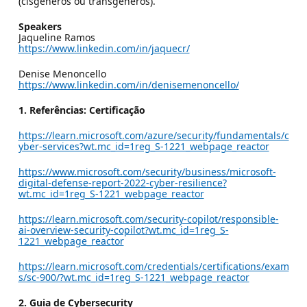
(cisgêneros ou transgêneros).
Speakers
Jaqueline Ramos
https://www.linkedin.com/in/jaquecr/
Denise Menoncello
https://www.linkedin.com/in/denisemenoncello/
1. Referências: Certificação
https://learn.microsoft.com/azure/security/fundamentals/c
yber-services?wt.mc_id=1reg_S-1221_webpage_reactor
https://www.microsoft.com/security/business/microsoft-
digital-defense-report-2022-cyber-resilience?
wt.mc_id=1reg_S-1221_webpage_reactor
https://learn.microsoft.com/security-copilot/responsible-
ai-overview-security-copilot?wt.mc_id=1reg_S-
1221_webpage_reactor
https://learn.microsoft.com/credentials/certifications/exam
s/sc-900/?wt.mc_id=1reg_S-1221_webpage_reactor
2. Guia de Cybersecurity