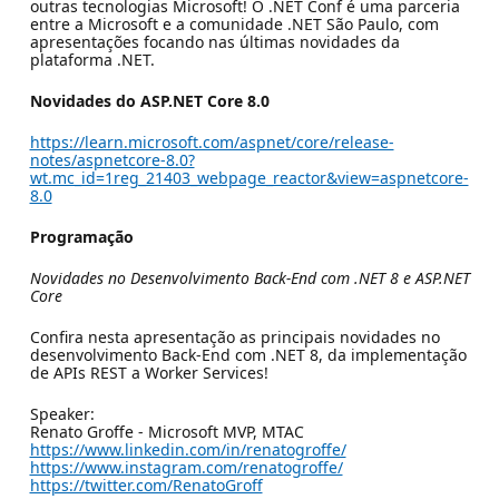
outras tecnologias Microsoft! O .NET Conf é uma parceria
entre a Microsoft e a comunidade .NET São Paulo, com
apresentações focando nas últimas novidades da
plataforma .NET.
Novidades do ASP.NET Core 8.0
https://learn.microsoft.com/aspnet/core/release-
notes/aspnetcore-8.0?
wt.mc_id=1reg_21403_webpage_reactor&view=aspnetcore-
8.0
Programação
Novidades no Desenvolvimento Back-End com .NET 8 e ASP.NET
Core
Confira nesta apresentação as principais novidades no
desenvolvimento Back-End com .NET 8, da implementação
de APIs REST a Worker Services!
Speaker:
Renato Groffe - Microsoft MVP, MTAC
https://www.linkedin.com/in/renatogroffe/
https://www.instagram.com/renatogroffe/
https://twitter.com/RenatoGroff