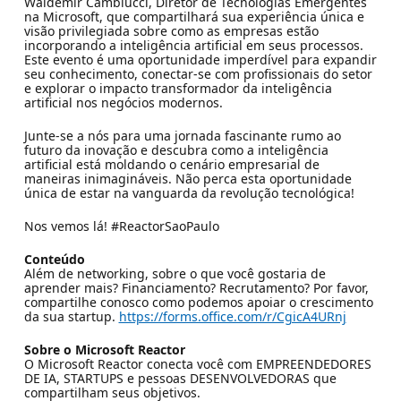
Waldemir Cambiucci, Diretor de Tecnologias Emergentes
na Microsoft, que compartilhará sua experiência única e
visão privilegiada sobre como as empresas estão
incorporando a inteligência artificial em seus processos.
Este evento é uma oportunidade imperdível para expandir
seu conhecimento, conectar-se com profissionais do setor
e explorar o impacto transformador da inteligência
artificial nos negócios modernos.
Junte-se a nós para uma jornada fascinante rumo ao
futuro da inovação e descubra como a inteligência
artificial está moldando o cenário empresarial de
maneiras inimagináveis. Não perca esta oportunidade
única de estar na vanguarda da revolução tecnológica!
Nos vemos lá! #ReactorSaoPaulo
Conteúdo
Além de networking, sobre o que você gostaria de
aprender mais? Financiamento? Recrutamento? Por favor,
compartilhe conosco como podemos apoiar o crescimento
da sua startup.
https://forms.office.com/r/CgicA4URnj
Sobre o Microsoft Reactor
O Microsoft Reactor conecta você com EMPREENDEDORES
DE IA, STARTUPS e pessoas DESENVOLVEDORAS que
compartilham seus objetivos.