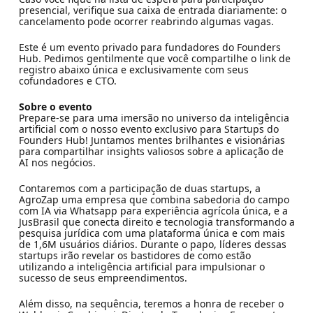
presencial, verifique sua caixa de entrada diariamente: o
cancelamento pode ocorrer reabrindo algumas vagas.
Este é um evento privado para fundadores do Founders
Hub. Pedimos gentilmente que você compartilhe o link de
registro abaixo única e exclusivamente com seus
cofundadores e CTO.
Sobre o evento
Prepare-se para uma imersão no universo da inteligência
artificial com o nosso evento exclusivo para Startups do
Founders Hub! Juntamos mentes brilhantes e visionárias
para compartilhar insights valiosos sobre a aplicação de
AI nos negócios.
Contaremos com a participação de duas startups, a
AgroZap uma empresa que combina sabedoria do campo
com IA via Whatsapp para experiência agrícola única, e a
JusBrasil que conecta direito e tecnologia transformando a
pesquisa jurídica com uma plataforma única e com mais
de 1,6M usuários diários. Durante o papo, líderes dessas
startups irão revelar os bastidores de como estão
utilizando a inteligência artificial para impulsionar o
sucesso de seus empreendimentos.
Além disso, na sequência, teremos a honra de receber o