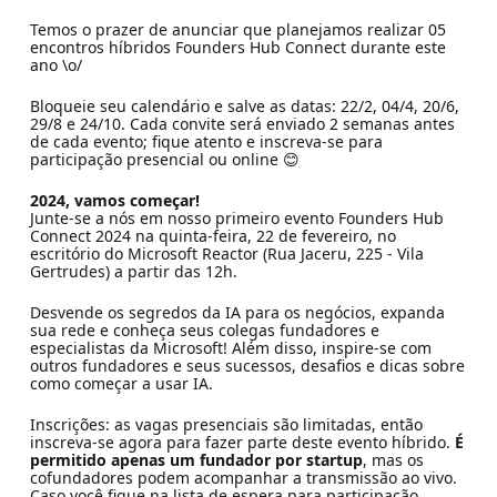
Temos o prazer de anunciar que planejamos realizar 05
encontros híbridos Founders Hub Connect durante este
ano \o/
Bloqueie seu calendário e salve as datas: 22/2, 04/4, 20/6,
29/8 e 24/10. Cada convite será enviado 2 semanas antes
de cada evento; fique atento e inscreva-se para
participação presencial ou online 😊
2024, vamos começar!
Junte-se a nós em nosso primeiro evento Founders Hub
Connect 2024 na quinta-feira, 22 de fevereiro, no
escritório do Microsoft Reactor (Rua Jaceru, 225 - Vila
Gertrudes) a partir das 12h.
Desvende os segredos da IA para os negócios, expanda
sua rede e conheça seus colegas fundadores e
especialistas da Microsoft! Além disso, inspire-se com
outros fundadores e seus sucessos, desafios e dicas sobre
como começar a usar IA.
Inscrições: as vagas presenciais são limitadas, então
inscreva-se agora para fazer parte deste evento híbrido.
É
permitido apenas um fundador por startup
, mas os
cofundadores podem acompanhar a transmissão ao vivo.
Caso você fique na lista de espera para participação