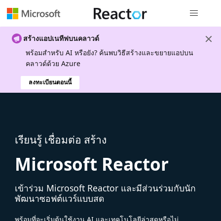
การนำทางส
สร้างแอปเนทีฟบนคลาวด์
พร้อมสําหรับ AI หรือยัง? ค้นพบวิธีสร้างและขยายแอปบน
คลาวด์ด้วย Azure
ลงทะเบียนตอนนี้
เรียนรู้ เชื่อมต่อ สร้าง
Microsoft Reactor
เข้าร่วม Microsoft Reactor และมีส่วนร่วมกับนัก
พัฒนาซอฟต์แวร์แบบสด
พร้อมที่จะเริ่มต้นใช้งาน AI และเทคโนโลยีล่าสุดหรือไม่