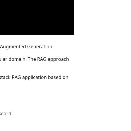
al Augmented Generation.
icular domain. The RAG approach
l-stack RAG application based on
scord.