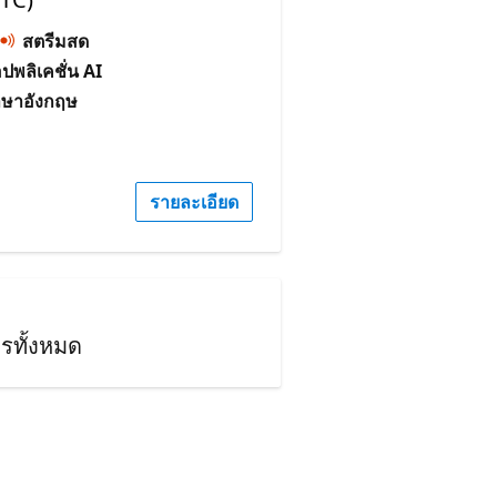
สตรีมสด
อปพลิเคชั่น AI
าษาอังกฤษ
รายละเอียด
รทั้งหมด