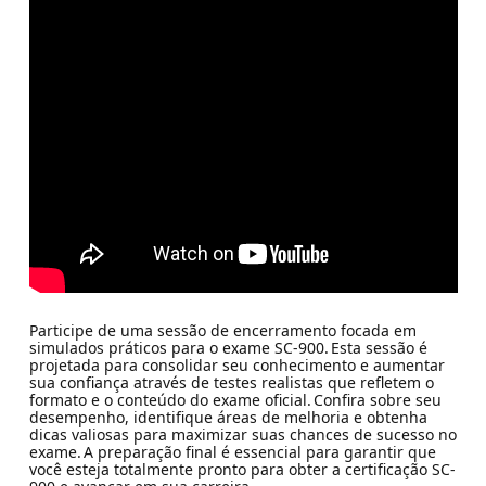
Participe de uma sessão de encerramento focada em
simulados práticos para o exame SC-900. Esta sessão é
projetada para consolidar seu conhecimento e aumentar
sua confiança através de testes realistas que refletem o
formato e o conteúdo do exame oficial. Confira sobre seu
desempenho, identifique áreas de melhoria e obtenha
dicas valiosas para maximizar suas chances de sucesso no
exame. A preparação final é essencial para garantir que
você esteja totalmente pronto para obter a certificação SC-