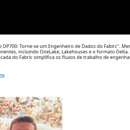
ção DP700: Torne-se um Engenheiro de Dados do Fabirc". M
onentes, incluindo OneLake, Lakehouses e o formato Delta.
icada do Fabric simplifica os fluxos de trabalho de engenha
ate