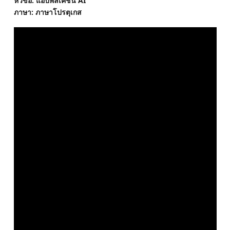
หัวข้อ: แอปพลิเคชั่น AI
ภาษา: ภาษาโปรตุเกส