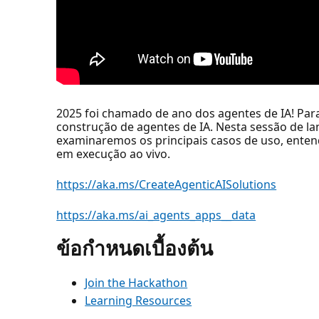
2025 foi chamado de ano dos agentes de IA! Par
construção de agentes de IA. Nesta sessão de l
examinaremos os principais casos de uso, ente
em execução ao vivo.
https://aka.ms/CreateAgenticAISolutions
https://aka.ms/ai_agents_apps__data
ข้อกำหนดเบื้องต้น
Join the Hackathon
Learning Resources