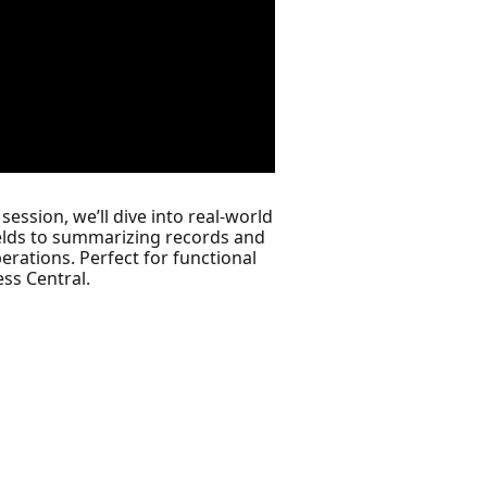
ession, we’ll dive into real-world
ields to summarizing records and
erations. Perfect for functional
ess Central.