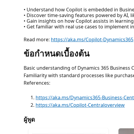
• Understand how Copilot is embedded in Busin
• Discover time-saving features powered by AI, l
• Gain insights on how Copilot assists in learni
• Get familiar with real use cases to implement i
Read more:
https://aka.ms/Copilot-Dynamics365
ข้อกำหนดเบื้องต้น
Basic understanding of Dynamics 365 Business C
Familiarity with standard processes like purcha
References:
https://aka.ms/Dynamics365-Business-Cent
https://aka.ms/Copilot-Centraloverview
ผู้พูด