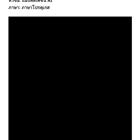
หัวข้อ: แอปพลิเคชั่น AI
ภาษา: ภาษาโปรตุเกส