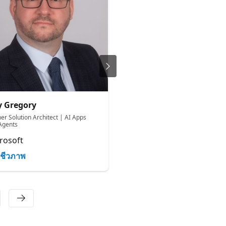
 Gregory
Bethany Jepchumba
er Solution Architect | AI Apps
Cloud Advocate
Agents
Microsoft
rosoft
ชีวภาพ
ชีวภาพ