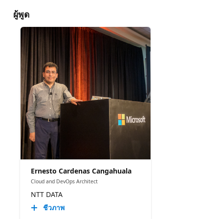
ผู้พูด
Ernesto Cardenas Cangahuala
Cloud and DevOps Architect
NTT DATA
ชีวภาพ