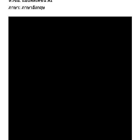
หัวข้อ: แอปพลิเคชั่น AI
ภาษา: ภาษาอังกฤษ