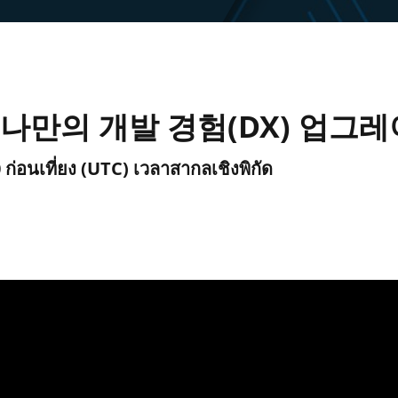
DK로 나만의 개발 경험(DX) 업그
 ก่อนเที่ยง (UTC) เวลาสากลเชิงพิกัด