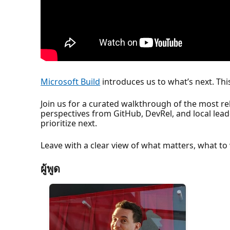
Microsoft Build
introduces us to what’s next. Thi
Join us for a curated walkthrough of the most rel
perspectives from GitHub, DevRel, and local lea
prioritize next.
Leave with a clear view of what matters, what t
ผู้พูด