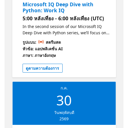
Microsoft IQ Deep Dive with
using Microsoft Agent Framework and
Python: Work IQ
ground the agent's responses in results from
5:00 หลังเที่ยง - 6:00 หลังเที่ยง (UTC)
the Foundry IQ knowledge base. All code
demos will use Python and will be available
In the second session of our Microsoft IQ
in an open-source repository for you to
Deep Dive with Python series, we’ll focus on
deploy yourself. After the stream, join office
Work IQ and how it brings workplace context
รูปแบบ:
สตรีมสด
hours in the Microsoft Foundry Discord to
into AI-powered experiences. We’ll explore
หัวข้อ: แอปพลิเคชั่น AI
ask follow-up questions.
how developers can use Work IQ through
ภาษา: ภาษาอังกฤษ
APIs, A2A patterns, MCP integration, and
tool-based workflows. We’ll look at two
ดูตามความต้องการ
practical tool examples, then show how Work
IQ can be used from Copilot and from a
Microsoft Agent Framework agent. All code
ก.ค.
demos will use Python and will be available
30
in an open-source repository for you to
deploy yourself. After the stream, join office
hours in the Microsoft Foundry Discord to
วันพฤหัสบดี
ask follow-up questions.
2569