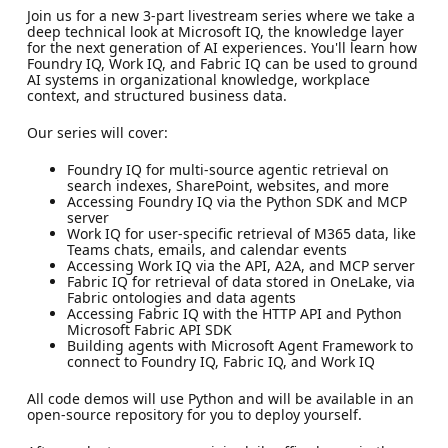
Join us for a new 3-part livestream series where we take a
deep technical look at Microsoft IQ, the knowledge layer
for the next generation of AI experiences. You'll learn how
Foundry IQ, Work IQ, and Fabric IQ can be used to ground
AI systems in organizational knowledge, workplace
context, and structured business data.
Our series will cover:
Foundry IQ for multi-source agentic retrieval on
search indexes, SharePoint, websites, and more
Accessing Foundry IQ via the Python SDK and MCP
server
Work IQ for user-specific retrieval of M365 data, like
Teams chats, emails, and calendar events
Accessing Work IQ via the API, A2A, and MCP server
Fabric IQ for retrieval of data stored in OneLake, via
Fabric ontologies and data agents
Accessing Fabric IQ with the HTTP API and Python
Microsoft Fabric API SDK
Building agents with Microsoft Agent Framework to
connect to Foundry IQ, Fabric IQ, and Work IQ
All code demos will use Python and will be available in an
open-source repository for you to deploy yourself.