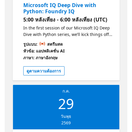
Microsoft IQ Deep Dive with
Python: Foundry IQ
5:00 หลังเที่ยง - 6:00 หลังเที่ยง (UTC)
In the first session of our Microsoft IQ Deep
Dive with Python series, we’ll kick things off
with an introduction to the Microsoft IQ
รูปแบบ:
สตรีมสด
family: Foundry IQ, Work IQ, Fabric IQ, and
หัวข้อ: แอปพลิเคชั่น AI
Web IQ. We’ll then take a deeper look at
ภาษา: ภาษาอังกฤษ
Foundry IQ (Azure AI Search), exploring how
it helps agents and applications work with
ดูตามความต้องการ
curated knowledge and organizational
context. We'll build a knowledge base and
connect it to multiple knowledge sources,
ก.ค.
including the new IQs, MCP servers, and
29
search indexes built from ingested data.
Then we'll perform multi-source agentic
retrieval on the knowledge base, which
วันพุธ
executes queries in parallel and merges the
2569
results with state-of-the-art ranking models.
Finally, we will build an agent in Python