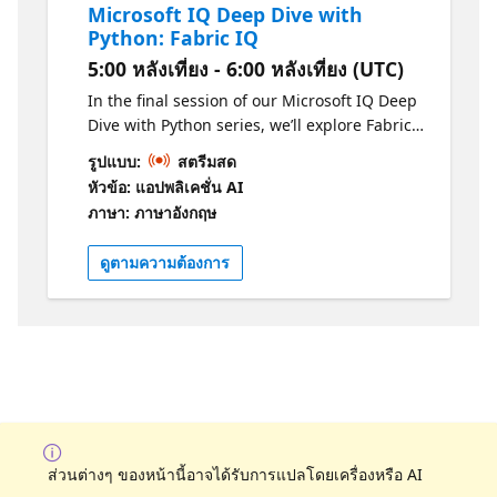
Microsoft IQ Deep Dive with
Python: Fabric IQ
5:00 หลังเที่ยง - 6:00 หลังเที่ยง (UTC)
In the final session of our Microsoft IQ Deep
Dive with Python series, we’ll explore Fabric
IQ and how it connects AI experiences to
รูปแบบ:
สตรีมสด
structured business data. We’ll introduce the
หัวข้อ: แอปพลิเคชั่น AI
key concepts behind Fabric IQ, including
ภาษา: ภาษาอังกฤษ
ontologies and data agents, and show how
they help describe, organize, and reason
ดูตามความต้องการ
over operational data stored in OneLake.
We’ll use the Microsoft Fabric API SDK in
Python to connect to Fabric IQ, so that we
can programmatically configure ontologies
and answer questions about our data. All
code demos will use Python and will be
available in an open-source repository for
you to deploy yourself. After the stream, join
office hours in the Microsoft Foundry Discord
ส่วนต่างๆ ของหน้านี้อาจได้รับการแปลโดยเครื่องหรือ AI
to ask follow-up questions.