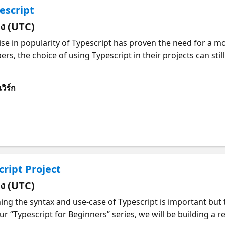
escript
่ยง (UTC)
s, the choice of using Typescript in their projects can still 
s of using Typescript? What even is type safety? Join Micro
 you can get started learning and using Typescript in your
วิร์ก
pers Students interested in growing their web developmen
 What is the difference? The History of Typescript – Why was
nt to writing Typescript Writing Your First Lines of Typescr
e of Javascript About the speaker Korey Stegared-Pace Kore
n what is possible with AI and Web and how they can use it
uided startups through both the challenges and successes 
cript Project
Stockholm Reactor, his main goal is to expand the knowledg
 developers, and grow the dev community in Stockholm and
่ยง (UTC)
our “Typescript for Beginners” series, we will be building a r