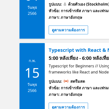
Typescript. Join Microsoft Clou
รูปแบบ:
ด้วยตัวเอง (Stockholm
building your first Typescript 
วันพุธ
หัวข้อ: การเข้ารหัส ภาษา และเฟรมเ
in growing their web developmen
2566
ภาษา: ภาษาอังกฤษ
Variables and Functions with Type
session prerequisites: Knowledg
ดูตามความต้องการ
educating and inspiring others o
products. He has mentored and g
Cloud Advocate in the Microsoft 
Typescript with React &
support the next generation of
LinkedIn and Twitter. Lucas Sant
5:00 หลังเที่ยง - 6:00 หลังเที
ก.พ.
applications since 2013. The pas
Typescript for Beginners // Using Typescript does not mean you have to sacrifice using your favorite Javascript
15
member of communities, such as
frameworks like React and Node. I
foundation and TypeScript languag
application using Typescript, React and Node. Join Microsoft Cloud Advocate Kore
most is to learn from others wha
รูปแบบ:
สตรีมสด
Lucas Santos as we build an app
วันพุธ
an everlasting student. Follow h
หัวข้อ: การเข้ารหัส ภาษา และเฟรมเ
Attend? New and Experienced We
2566
ภาษา: ภาษาอังกฤษ
will I learn? Setting up Your Env
Best Practices for using Typescr
ดูตามความต้องการ
session prerequisites: Knowledg