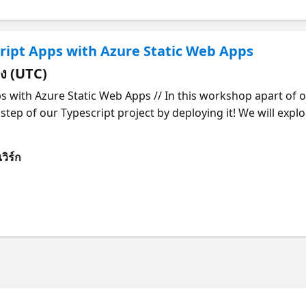
n what is possible with AI and Web and how they can use it
uided startups through both the challenges and successes 
ript Apps with Azure Static Web Apps
Stockholm Reactor, his main goal is to expand the knowledg
 developers, and grow the dev community in Stockholm and
่ยง (UTC)
os Lucas is a Brazilian Software Developer since 2012 and I
s with Azure Static Web Apps // In this workshop apart of o
sion for technology, learning and teaching is what keeps me
l step of our Typescript project by deploying it! We will exp
 ABCDev, a community-driven event on my local region. Me
projects out in the wild. Then will deploy the fullstack pro
e translator. I love to talk about tech and teach people of t
ld Attend Anyone interested in building web applications u
t they've been doing to solve their problems and I believe
วิร์ก
Azure Static Web Apps? How can developers deploy their Typ
im on LinkedIn and Twitter.
nt of a real Typescript / React project using Azure SWA