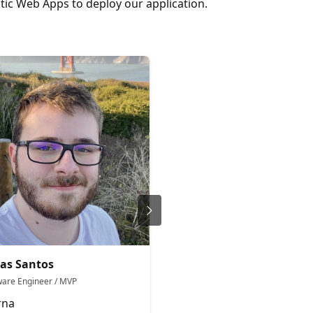
tatic Web Apps to deploy our application.
as Santos
Maxim Salnikov
ware Engineer / MVP
Senior Azure GTM Manager
rna
Microsoft