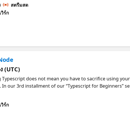
d Advocate Korey Stegared-Pace and Microsoft MVP Lucas S
)
สตรีมสด
application. Who should Attend? New and Experienced Web D
วิร์ก
t knowledge What will I learn? Setting up Your Environmen
script “Thinking” in Typescript Creating a Typescript Appli
e of Javascript About the speakers Korey Stegared-Pace Kor
n what is possible with AI and Web and how they can use it
uided startups through both the challenges and successes 
Stockholm Reactor, his main goal is to expand the knowledg
 Node
 developers, and grow the dev community in Stockholm and
os Lucas is a Brazilian Software Developer since 2012 and I
่ยง (UTC)
sion for technology, learning and teaching is what keeps me
 ABCDev, a community-driven event on my local region. Me
n our 3rd installment of our “Typescript for Beginners” ser
e translator. I love to talk about tech and teach people of t
y Stegared-Pace and Microsoft MVP
t they've been doing to solve their problems and I believe
lication using Typescript, React and Node and show you h
im on LinkedIn and Twitter.
วิร์ก
b Developers Students interested in growing their web 
ironment for Typescript, React and Node Creating a project 
ipt Building a web Application using Typescript, React and 
e of Javascript About the speakers Korey Stegared-Pace Kor