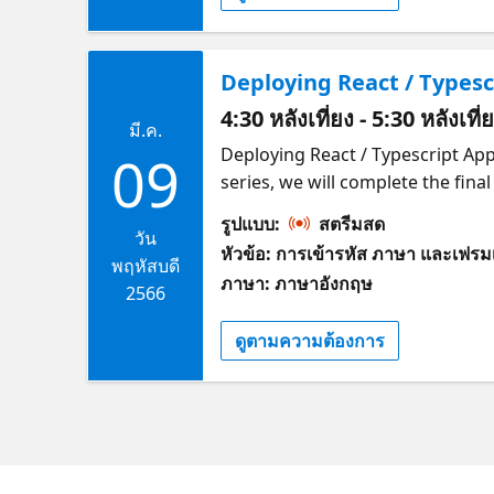
educating and inspiring others o
products. He has mentored and g
Deploying React / Typesc
Cloud Advocate in the Microsoft 
support the next generation of
4:30 หลังเที่ยง - 5:30 หลังเที
มี.ค.
LinkedIn and Twitter. Lucas Sant
Deploying React / Typescript App
09
applications since 2013. The pas
series, we will complete the fina
member of communities, such as
Azure Static Web Apps to get our 
foundation and TypeScript languag
รูปแบบ:
สตรีมสด
throughout this series. Who Shou
วัน
most is to learn from others wha
หัวข้อ: การเข้ารหัส ภาษา และเฟรมเ
Node. What will I learn What is 
พฤหัสบดี
an everlasting student. Follow h
ภาษา: ภาษาอังกฤษ
Azure SWA Step by step deployme
2566
ดูตามความต้องการ