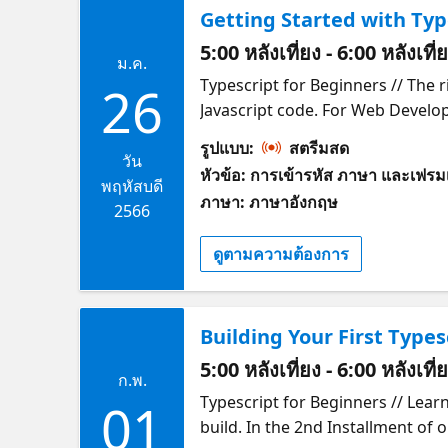
Getting Started with Typ
5:00 หลังเที่ยง - 6:00 หลังเที
ม.ค.
Typescript for Beginners // The rise in popularity of Typescript has proven the need for a more type safe way to write
26
Javascript code. For Web Developer
Javascript? What are the benefit
รูปแบบ:
สตรีมสด
Stegared-Pace as we discuss how
วัน
หัวข้อ: การเข้ารหัส ภาษา และเฟรมเ
New and Experienced Web Develo
พฤหัสบดี
ภาษา: ภาษาอังกฤษ
learn? Javascript vs Typescript –
2566
use it? Setting up your environme
ดูตามความต้องการ
session prerequisites: Knowledg
educating and inspiring others o
products. He has mentored and g
Building Your First Types
Cloud Advocate in the Microsoft 
support the next generation of
5:00 หลังเที่ยง - 6:00 หลังเที
ก.พ.
LinkedIn and Twitter.
Typescript for Beginners // Learning the syntax and use-case of Typescript is important but the best way to learn is to
01
build. In the 2nd Installment of 