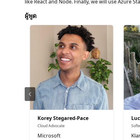
like React and Node. Finally, we will use Azure S
ผู้พูด
Korey Stegared-Pace
Luc
Cloud Advocate
Soft
Microsoft
Kla