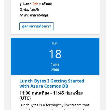
conversations with experts from Microsoft
รูปแบบ:
สตรีมสด
UK about the world of Azure! In this episode
หัวข้อ: ไฮบริด
of LunchBytes we will be talking about Arc
ภาษา: ภาษาอังกฤษ
Enabled Data Services - this is for customers
with SQL Server instances which are on-
ดูตามความต้องการ
premise or multi-cloud and are unable at
this time to migrate their databases into
Microsoft Azure. Arc Enabled Data Services
ต.ค.
will allow you to manage the database estate
18
in a single pane of glass within Azure, and
receive discounts on services (such as the
Extended Security Updates for your end of
วันพุธ
service SQL Server databases). Stephen
2566
Reason is going to talk about what features
you get from this (including automatic
Lunch Bytes I Getting Started
patching and version management), and he
with Azure Cosmos DB
will be going through a short demonstration
11:00 ก่อนเที่ยง - 11:45 ก่อนเที่ยง
of how to onboard your SQL Server instances
(UTC)
into Azure Arc.
LunchBytes is a fortnightly livestream that