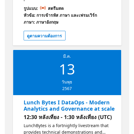
conversations with experts from Microsoft
รูปแบบ:
สตรีมสด
UK about the world of Azure! Azure Static
หัวข้อ: การเข้ารหัส ภาษา และเฟรมเวิร์ก
Web Apps (SWA) is the future of single page
ภาษา: ภาษาอังกฤษ
applications (SPAs). Streamlining the
fullstack developer experience to being able
ดูตามความต้องการ
to focus on their main application, the easy
auth, the automagic data APIs, the managed
functions and more make it incredibly easy
มี.ค.
for rapid innovation and high-scale hosting
13
of SPAs. In this session, see SWA in action
and how it dramatically improves develop
productivity with Steph Locke, Owain
วันพุธ
Osborne-Walsh and the LunchBytes team!
2567
Lunch Bytes I DataOps - Modern
Analytics and Governance at scale
12:30 หลังเที่ยง - 1:30 หลังเที่ยง (UTC)
LunchBytes is a fortnightly livestream that
provides technical demonstrations and