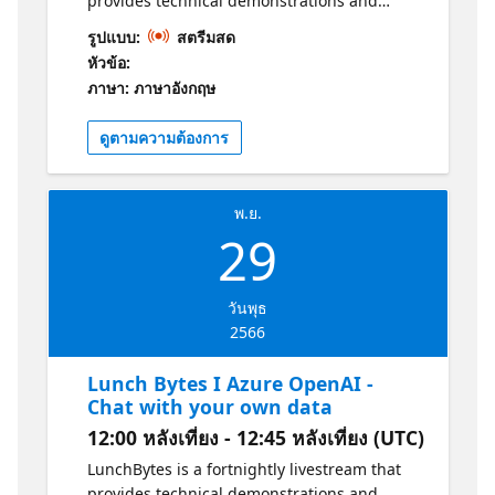
provides technical demonstrations and
end overview and demo, with pointers on key
conversations with experts from Microsoft
รูปแบบ:
สตรีมสด
aspects to understand and consider,
UK about the world of Azure! In this week's
หัวข้อ:
including data modelling for NoSQL,
episode of LunchBytes, we are joined by
ภาษา: ภาษาอังกฤษ
configuring Cosmos DB, optimising
Juliane Franze and Tighe Brennan. Juliane
performance and costs, monitoring and the
will be discussing the different AI options
ดูตามความต้องการ
.NET SDK.
now available in Azure and how we see those
AI services working with other applications.
Tighe will be showing how you can deploy
พ.ย.
Open AI in a secure manner, with private
29
networking and API Management working
alongside the Open AI service so as to
securely expose the APIs. Join LunchBytes
วันพุธ
every fortnight to hear more about the world
2566
of Azure.
Lunch Bytes I Azure OpenAI -
Chat with your own data
12:00 หลังเที่ยง - 12:45 หลังเที่ยง (UTC)
LunchBytes is a fortnightly livestream that
provides technical demonstrations and