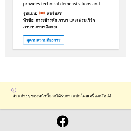
provides technical demonstrations and
conversations with experts from Microsoft
รูปแบบ:
สตรีมสด
UK about the world of Azure! Join us for an
หัวข้อ: การเข้ารหัส ภาษา และเฟรมเวิร์ก
insightful session on Defender for DevOps
ภาษา: ภาษาอังกฤษ
hosted by the LunchBytes team at Microsoft
UK. This live stream will delve into the
ดูตามความต้องการ
advanced security features for Azure
DevOps, demonstrating how GitHub
Advanced Security scans can prevent
exposed credentials and block harmful code
pushes before they reach the server. Learn
how to streamline your DevOps security
across multi-pipeline environments and gain
unified visibility into your security posture.
Don’t miss out on this opportunity to
ส่วนต่างๆ ของหน้านี้อาจได้รับการแปลโดยเครื่องหรือ AI
enhance your DevOps security strategy with
Defender for DevOps.