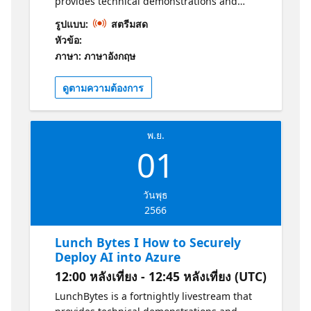
provides technical demonstrations and
conversations with experts from Microsoft
รูปแบบ:
สตรีมสด
UK about the world of Azure! Last week, with
หัวข้อ:
the help of Simon Reason, the LunchBytes
ภาษา: ภาษาอังกฤษ
team launched season 3 of our fortnightly
tech focused livestream. For those that aren't
ดูตามความต้องการ
aware of what LunchBytes is, the livestream
showcases the latest and greatest
technologies with the help of speakers from
พ.ย.
Microsoft UK. In each episode, you can learn
01
from the experts who share their passion
and insights on various topics such as Azure,
DevOps, Power Platform, and more. You can
วันพุธ
also watch live demos and ask questions to
2566
the speakers. In the season 3 premiere,
Simon explored Azure Arc-enabled data
Lunch Bytes I How to Securely
services, which allow you to extend Azure
Deploy AI into Azure
data capabilities to your on-premises, edge
12:00 หลังเที่ยง - 12:45 หลังเที่ยง (UTC)
or multicloud environments. Are you looking
to use Azure Cosmos DB and wondering how
LunchBytes is a fortnightly livestream that
to get started? This session gives an end to