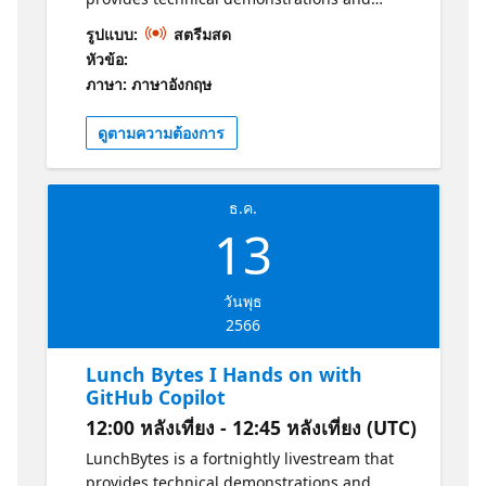
conversations with experts from Microsoft
รูปแบบ:
สตรีมสด
UK about the world of Azure! In this week's
หัวข้อ:
episode of LunchBytes, we are joined by
ภาษา: ภาษาอังกฤษ
Divye Sheth. Divye will explore the process of
conversing with our data and examine the
ดูตามความต้องการ
functioning of Retrieval Augmented
Generation (RAG). Additionally, we will
witness a demonstration of it using the
ธ.ค.
Azure AI Studio. Join LunchBytes every
13
fortnight to hear more about the world of
Azure.
วันพุธ
2566
Lunch Bytes I Hands on with
GitHub Copilot
12:00 หลังเที่ยง - 12:45 หลังเที่ยง (UTC)
LunchBytes is a fortnightly livestream that
provides technical demonstrations and