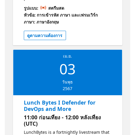
conversations with experts from Microsoft
รูปแบบ:
สตรีมสด
UK about the world of Azure! Data assets are
หัวข้อ: การเข้ารหัส ภาษา และเฟรมเวิร์ก
ever growing, ever more critical to our
ภาษา: ภาษาอังกฤษ
organisations, and used in ever more
innovative ways. We need to combine rigour
ดูตามความต้องการ
and agility to ensure the value we can get
from data can be realised. In this session, we
look at the principles of DataOps and how
เม.ย.
you can scale your data functions to deliver
03
the impact you need at the pace you need it.
Join Steph Locke and the LunchBytes team
for another livestream showcasing some of
วันพุธ
the best technical minds from Microsoft UK.
2567
Lunch Bytes I Defender for
DevOps and More
11:00 ก่อนเที่ยง - 12:00 หลังเที่ยง
(UTC)
LunchBytes is a fortnightly livestream that