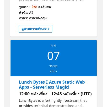
conversations with experts from Microsoft
รูปแบบ:
สตรีมสด
UK about the world of Azure! In this week's
หัวข้อ: AI
episode of LunchBytes, we have a special
ภาษา: ภาษาอังกฤษ
focus on GitHub Copilot with our guest,
Sukant Sondhi and Juanita Emeh. They will
ดูตามความต้องการ
both delve into the exciting realm of code
generation using GitHub Copilot. We'll
explore its capabilities, discuss best
ก.พ.
practices, and witness live demonstrations of
07
how Copilot can streamline your coding
experience.
วันพุธ
2567
Lunch Bytes I Azure Static Web
Apps - Serverless Magic!
12:00 หลังเที่ยง - 12:45 หลังเที่ยง (UTC)
LunchBytes is a fortnightly livestream that
provides technical demonstrations and