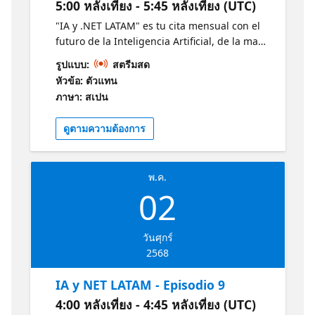
5:00 หลังเที่ยง - 5:45 หลังเที่ยง (UTC)
"IA y .NET LATAM" es tu cita mensual con el
futuro de la Inteligencia Artificial, de la mano
de expertos Microsoft, MVPs destacados y
รูปแบบ:
สตรีมสด
estudiantes apasionados revelan las últimas
หัวข้อ: ตัวแทน
tendencias en IA y .NET. Descubre en 30
ภาษา: สเปน
minutos las últimas tendencias en IA y .NET
y cómo estas están moldeando el mañana.
ดูตามความต้องการ
Conéctate, aprende e inspírate junto a la
vibrante comunidad tecnológica de LATAM.
Obtenga más información sobre la IA y .NET
พ.ค.
con estos recursos de Microsoft:
02
https://aka.ms/CursoIAFundamentals1
https://aka.ms/NETIntroduccion1
วันศุกร์
2568
IA y NET LATAM - Episodio 9
4:00 หลังเที่ยง - 4:45 หลังเที่ยง (UTC)