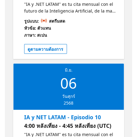
"IA y .NET LATAM" es tu cita mensual con el
futuro de la Inteligencia Artificial, de la mano
de expertos Microsoft, MVPs destacados y
รูปแบบ:
สตรีมสด
estudiantes apasionados revelan las últimas
หัวข้อ: ตัวแทน
tendencias en IA y .NET. Descubre en 30
ภาษา: สเปน
minutos las últimas tendencias en IA y .NET
y cómo estas están moldeando el mañana.
ดูตามความต้องการ
Conéctate, aprende e inspírate junto a la
vibrante comunidad tecnológica de LATAM.
Obtenga más información sobre la IA y .NET
มิ.ย.
con estos recursos de Microsoft:
06
https://aka.ms/CursoIAFundamentals1
https://aka.ms/NETIntroduccion1
วันศุกร์
2568
IA y NET LATAM - Episodio 10
4:00 หลังเที่ยง - 4:45 หลังเที่ยง (UTC)
"IA y .NET LATAM" es tu cita mensual con el