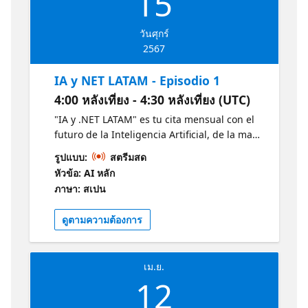
15
วันศุกร์
2567
IA y NET LATAM - Episodio 1
4:00 หลังเที่ยง - 4:30 หลังเที่ยง (UTC)
"IA y .NET LATAM" es tu cita mensual con el
futuro de la Inteligencia Artificial, de la mano
de expertos Microsoft, MVPs destacados y
รูปแบบ:
สตรีมสด
estudiantes apasionados revelan las últimas
หัวข้อ: AI หลัก
tendencias en IA y .NET. Descubre en 30
ภาษา: สเปน
minutos las últimas tendencias en IA y .NET
y cómo estas están moldeando el mañana.
ดูตามความต้องการ
Conéctate, aprende e inspírate junto a la
vibrante comunidad tecnológica de LATAM.
Obtenga más información sobre la IA y .NET
เม.ย.
con estos recursos de Microsoft:
12
https://aka.ms/CursoIAFundamentals1
https://aka.ms/NETIntroduccion1