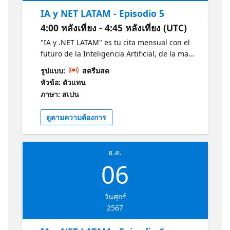
IA y NET LATAM - Episodio 5
4:00 หลังเที่ยง - 4:45 หลังเที่ยง (UTC)
"IA y .NET LATAM" es tu cita mensual con el
futuro de la Inteligencia Artificial, de la mano
de expertos Microsoft, MVPs destacados y
รูปแบบ:
สตรีมสด
estudiantes apasionados revelan las últimas
หัวข้อ: ตัวแทน
tendencias en IA y .NET. Descubre en 30
ภาษา: สเปน
minutos las últimas tendencias en IA y .NET
y cómo estas están moldeando el mañana.
ดูตามความต้องการ
Conéctate, aprende e inspírate junto a la
vibrante comunidad tecnológica de LATAM.
Obtenga más información sobre la IA y .NET
ธ.ค.
con estos recursos de Microsoft:
06
https://aka.ms/CursoIAFundamentals1
https://aka.ms/NETIntroduccion1
วันศุกร์
2567