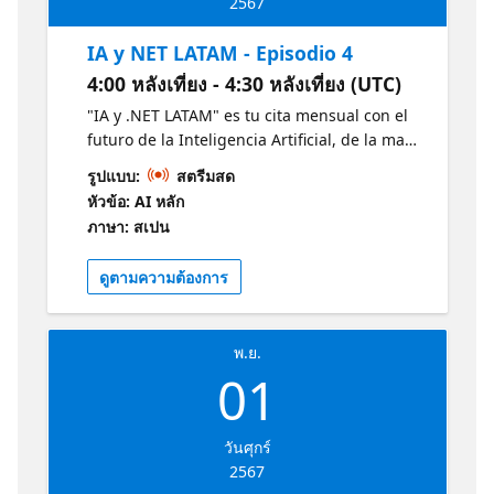
2567
IA y NET LATAM - Episodio 4
4:00 หลังเที่ยง - 4:30 หลังเที่ยง (UTC)
"IA y .NET LATAM" es tu cita mensual con el
futuro de la Inteligencia Artificial, de la mano
de expertos Microsoft, MVPs destacados y
รูปแบบ:
สตรีมสด
estudiantes apasionados revelan las últimas
หัวข้อ: AI หลัก
tendencias en IA y .NET. Descubre en 30
ภาษา: สเปน
minutos las últimas tendencias en IA y .NET
y cómo estas están moldeando el mañana.
ดูตามความต้องการ
Conéctate, aprende e inspírate junto a la
vibrante comunidad tecnológica de LATAM.
Obtenga más información sobre la IA y .NET
พ.ย.
con estos recursos de Microsoft:
01
https://aka.ms/CursoIAFundamentals1
https://aka.ms/NETIntroduccion1
วันศุกร์
2567