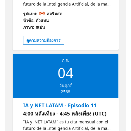
futuro de la Inteligencia Artificial, de la mano
de expertos Microsoft, MVPs destacados y
รูปแบบ:
สตรีมสด
estudiantes apasionados revelan las últimas
หัวข้อ: ตัวแทน
tendencias en IA y .NET. Descubre en 30
ภาษา: สเปน
minutos las últimas tendencias en IA y .NET
y cómo estas están moldeando el mañana.
ดูตามความต้องการ
Conéctate, aprende e inspírate junto a la
vibrante comunidad tecnológica de LATAM.
Obtenga más información sobre la IA y .NET
ก.ค.
con estos recursos de Microsoft:
04
https://aka.ms/CursoIAFundamentals1
https://aka.ms/NETIntroduccion1
วันศุกร์
2568
IA y NET LATAM - Episodio 11
4:00 หลังเที่ยง - 4:45 หลังเที่ยง (UTC)
"IA y .NET LATAM" es tu cita mensual con el
futuro de la Inteligencia Artificial, de la mano