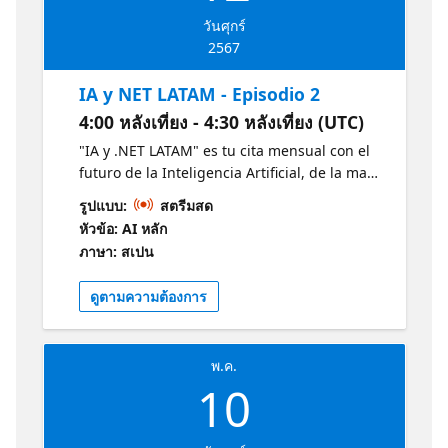
วันศุกร์
2567
IA y NET LATAM - Episodio 2
4:00 หลังเที่ยง - 4:30 หลังเที่ยง (UTC)
"IA y .NET LATAM" es tu cita mensual con el
futuro de la Inteligencia Artificial, de la mano
de expertos Microsoft, MVPs destacados y
รูปแบบ:
สตรีมสด
estudiantes apasionados revelan las últimas
หัวข้อ: AI หลัก
tendencias en IA y .NET. Descubre en 30
ภาษา: สเปน
minutos las últimas tendencias en IA y .NET
y cómo estas están moldeando el mañana.
ดูตามความต้องการ
Conéctate, aprende e inspírate junto a la
vibrante comunidad tecnológica de LATAM.
Obtenga más información sobre la IA y .NET
พ.ค.
con estos recursos de Microsoft:
10
https://aka.ms/CursoIAFundamentals1
https://aka.ms/NETIntroduccion1