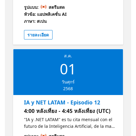
de expertos Microsoft, MVPs destacados y
รูปแบบ:
สตรีมสด
estudiantes apasionados revelan las últimas
หัวข้อ: แอปพลิเคชั่น AI
tendencias en IA y .NET. Descubre en 30
ภาษา: สเปน
minutos las últimas tendencias en IA y .NET
y cómo estas están moldeando el mañana.
รายละเอียด
Conéctate, aprende e inspírate junto a la
vibrante comunidad tecnológica de LATAM.
Obtenga más información sobre la IA y .NET
ส.ค.
con estos recursos de Microsoft:
01
https://aka.ms/CursoIAFundamentals1
https://aka.ms/NETIntroduccion1
วันศุกร์
2568
IA y NET LATAM - Episodio 12
4:00 หลังเที่ยง - 4:45 หลังเที่ยง (UTC)
"IA y .NET LATAM" es tu cita mensual con el
futuro de la Inteligencia Artificial, de la mano
de expertos Microsoft, MVPs destacados y