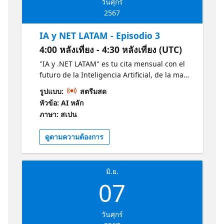
วันศุกร์
2567
IA y NET LATAM - Episodio 3
4:00 หลังเที่ยง - 4:30 หลังเที่ยง (UTC)
"IA y .NET LATAM" es tu cita mensual con el
futuro de la Inteligencia Artificial, de la mano
de expertos Microsoft, MVPs destacados y
รูปแบบ:
สตรีมสด
estudiantes apasionados revelan las últimas
หัวข้อ: AI หลัก
tendencias en IA y .NET. Descubre en 30
ภาษา: สเปน
minutos las últimas tendencias en IA y .NET
y cómo estas están moldeando el mañana.
ดูตามความต้องการ
Conéctate, aprende e inspírate junto a la
vibrante comunidad tecnológica de LATAM.
Obtenga más información sobre la IA y .NET
มิ.ย.
con estos recursos de Microsoft:
07
https://aka.ms/CursoIAFundamentals1
https://aka.ms/NETIntroduccion1
วันศุกร์