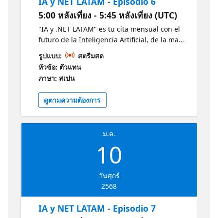
IA y NET LATAM - Episodio 6
5:00 หลังเที่ยง - 5:45 หลังเที่ยง (UTC)
"IA y .NET LATAM" es tu cita mensual con el
futuro de la Inteligencia Artificial, de la mano
de expertos Microsoft, MVPs destacados y
รูปแบบ:
สตรีมสด
estudiantes apasionados revelan las últimas
หัวข้อ: ตัวแทน
tendencias en IA y .NET. Descubre en 30
ภาษา: สเปน
minutos las últimas tendencias en IA y .NET
y cómo estas están moldeando el mañana.
ดูตามความต้องการ
Conéctate, aprende e inspírate junto a la
vibrante comunidad tecnológica de LATAM.
Obtenga más información sobre la IA y .NET
ม.ค.
con estos recursos de Microsoft:
10
https://aka.ms/CursoIAFundamentals1
https://aka.ms/NETIntroduccion1
วันศุกร์
2568
IA y NET LATAM - Episodio 7