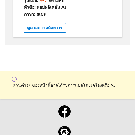
รูปแบบ:
สตรีมสด
estudiantes apasionados revelan las últimas
หัวข้อ: แอปพลิเคชั่น AI
tendencias en IA y .NET. Descubre en 30
ภาษา: สเปน
minutos las últimas tendencias en IA y .NET
y cómo estas están moldeando el mañana.
ดูตามความต้องการ
Conéctate, aprende e inspírate junto a la
vibrante comunidad tecnológica de LATAM.
Obtenga más información sobre la IA y .NET
con estos recursos de Microsoft:
https://aka.ms/CursoIAFundamentals1
https://aka.ms/NETIntroduccion1
ส่วนต่างๆ ของหน้านี้อาจได้รับการแปลโดยเครื่องหรือ AI