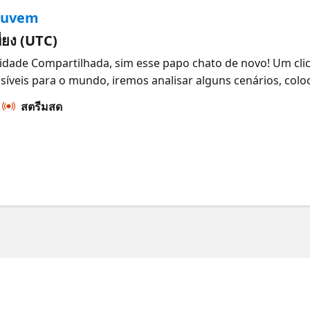
Nuvem
aining/topics/startups?wt.mc_id=1reg_21936_webpage_react
osoft for Startups Founders Hub, conheça a plataforma de
ที่ยง (UTC)
os desafios atuais e criar o futuro. Acelere a inovação com 
lidade Compartilhada, sim esse papo chato de novo! Um cli
 use ferramentas como GitHub, Microsoft 365, LinkedIn Pr
íveis para o mundo, iremos analisar alguns cenários, colo
ttps://aka.ms/MSFTFoundersHubBrasil
desses ambientes modernos. Sobre a série Partindo da meto
สตรีมสด
, essa série irá apresentar como a segurança e a observabi
 no lançamento de novas aplicações bem como a aumentar a 
ações e segurança. Datadog – Serviço ISV Nativo do Azure P
ps://twitter.com/100HnoMeuNome https://talescasagrande.co
 gratuitos: https://aka.ms/ReactorSaoPaulo Acelere sua car
mos você com pessoas desenvolvedoras, empreendedores d
. 💡Transforme suas ideias com a Microsoft! Inscreva-se a
Brasil Faça parte do Microsoft for Startups Founders Hub
$ 150k em créditos do Azure e use ferramentas como GitHub
Tube: Shorts Azure Certificações Básico de IA da Microsoft
es na Tecnologia Guia de Estudos