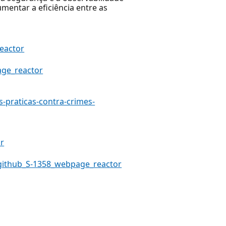
entar a eficiência entre as
reactor
age_reactor
-praticas-contra-crimes-
or
github_S-1358_webpage_reactor