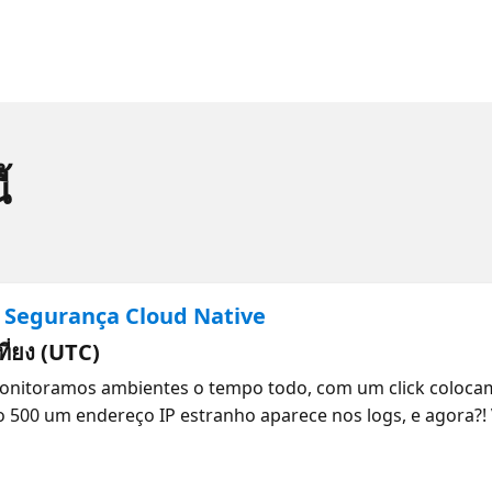
้
 Segurança Cloud Native
เที่ยง (UTC)
onitoramos ambientes o tempo todo, com um click coloc
o 500 um endereço IP estranho aparece nos logs, e agora?! 
a sem turbulência. Sobre a série Partindo da metodologia
ie irá apresentar como a segurança e a observabilidade são