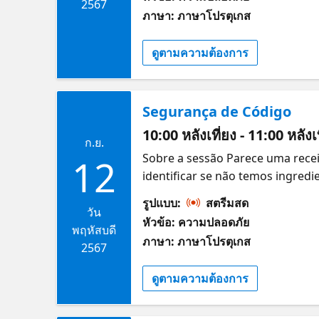
agilidade e velocidade no lança
2567
ภาษา: ภาษาโปรตุเกส
desenvolvimento, infra, operaçõ
Datadog Security Specialist htt
ดูตามความต้องการ
#MicrosoftReactor conecta voc
compartilham seus objetivos. Pa
sua startup com a Microsoft: htt
Segurança de Código
wt.mc_id=1reg_21936_webpage_re
Founders Hub, conheça a platafo
10:00 หลังเที่ยง - 11:00 หลัง
ก.ย.
e criar o futuro. Acelere a inov
Sobre a sessão Parece uma recei
12
como GitHub, Microsoft 365, Lin
identificar se não temos ingredi
https://aka.ms/MSFTFoundersHu
discutir dicas, processos e ferr
รูปแบบ:
สตรีมสด
metodologia do Manifesto Ágil fo
วัน
หัวข้อ: ความปลอดภัย
observabilidade são determinan
พฤหัสบดี
ภาษา: ภาษาโปรตุเกส
aumentar a eficiência entre as e
2567
do Azure Palestrante Tales Cas
ดูตามความต้องการ
https://talescasagrande.com/ 
#startups, #fundadores e #pess
gratuitos: https://aka.ms/Reacto