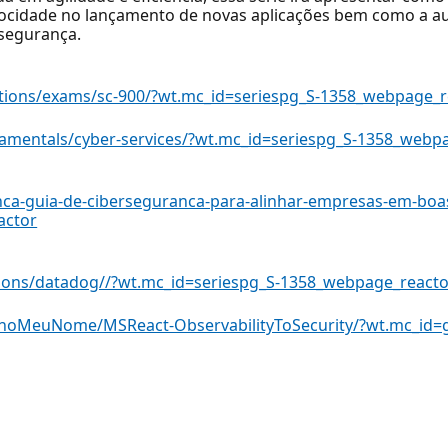
locidade no lançamento de novas aplicações bem como a aum
 segurança.
ications/exams/sc-900/?wt.mc_id=seriespg_S-1358_webpage_
ndamentals/cyber-services/?wt.mc_id=seriespg_S-1358_webp
nca-guia-de-ciberseguranca-para-alinhar-empresas-em-boas
actor
utions/datadog//?wt.mc_id=seriespg_S-1358_webpage_react
HnoMeuNome/MSReact-ObservabilityToSecurity/?wt.mc_id=