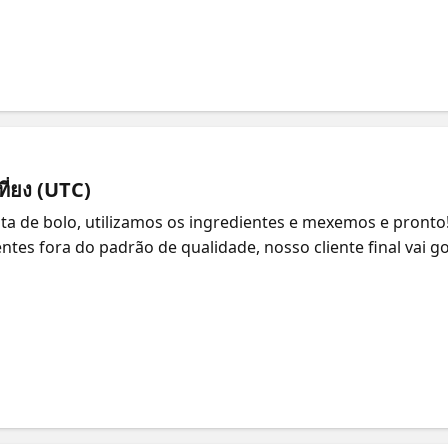
mento de novas aplicações bem como a aumentar a eficiênci
es e segurança. Datadog – Serviço ISV Nativo do Azure Pale
ps://twitter.com/100HnoMeuNome https://talescasagrande.co
ê com #empreendedores de #IA, #startups, #fundadores e
rticipe de eventos e workshops gratuitos: https://aka.ms/R
ps://learn.microsoft.com/training/topics/startups?
actor 💡Transforme suas ideias com a Microsoft! Conheça 
rma de nuvem da Microsoft e dê vida às novas soluções par
เที่ยง (UTC)
ação com a IA da Microsoft, ganhe até US$ 150k em créditos
ta de bolo, utilizamos os ingredientes e mexemos e pront
kedIn Premium e mais. Inscreva-se agora gratuitamente! 📲
entes fora do padrão de qualidade, nosso cliente final vai g
bBrasil
amentas para nos ajudar a fazer uma entrega de qualidade. 
cada em agilidade e eficiência, essa série irá apresentar 
tes para manter a agilidade e velocidade no lançamento d
quipes de desenvolvimento, infra, operações e segurança. 
agrande, Datadog Security Specialist https://twitter.com
 Junte-se a nós! O #MicrosoftReactor conecta você com #
oasdesenvolvedoras que compartilham seus objetivos. Part
rSaoPaulo Potencialize sua startup com a Microsoft: