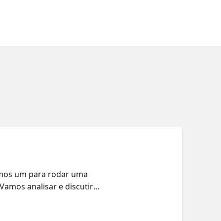
amos um para rodar uma
Vamos analisar e discutir
 do Manifesto Ágil focada em
 determinantes para manter a