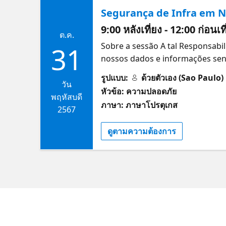
Segurança de Infra em 
https://learn.microsoft.com/tr
com a Microsoft! Conheça o Micr
9:00 หลังเที่ยง - 12:00 ก่อนเ
ต.ค.
às novas soluções para resolver 
Sobre a sessão A tal Responsabi
31
US$ 150k em créditos do Azure e
nossos dados e informações sens
agora gratuitamente! 📲Link: h
rodar e discutir boas práticas 
รูปแบบ:
ด้วยตัวเอง (Sao Paulo)
focada em agilidade e eficiência
วัน
หัวข้อ: ความปลอดภัย
manter a agilidade e velocidade
พฤหัสบดี
ภาษา: ภาษาโปรตุเกส
de desenvolvimento, infra, oper
2567
Datadog Security Specialist htt
ดูตามความต้องการ
Participe de eventos e workshops
com Microsoft Reactor! Conecta
que compartilham seus objetivos
https://aka.ms/MSFTFoundersHub
a IA da Microsoft, ganhe até US
Premium e mais. 🖥Assista no You
Copilot Microsoft Fabric Mulher