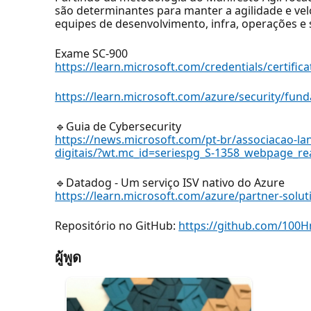
são determinantes para manter a agilidade e ve
equipes de desenvolvimento, infra, operações e
Exame SC-900
https://learn.microsoft.com/credentials/certif
https://learn.microsoft.com/azure/security/fu
🔹Guia de Cybersecurity
https://news.microsoft.com/pt-br/associacao-la
digitais/?wt.mc_id=seriespg_S-1358_webpage_re
🔹Datadog - Um serviço ISV nativo do Azure
https://learn.microsoft.com/azure/partner-sol
Repositório no GitHub:
https://github.com/100
ผู้พูด