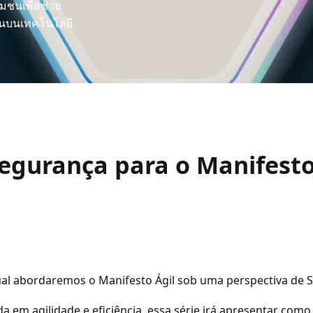
ชนเพื่อช่วย
ึ้นบนเทคโนโลยี
egurança para o Manifesto
ual abordaremos o Manifesto Ágil sob uma perspectiva de 
a em agilidade e eficiência, essa série irá apresentar como