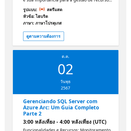
híbridos e multicloud. SQL Server sob Azure
รูปแบบ:
สตรีมสด
Arc: Como o SQL Server pode ser integrado
หัวข้อ: ไฮบริด
ao Azure Arc. Benefícios de usar Azure Arc
ภาษา: ภาษาโปรตุเกส
para gerenciar SQL Server, como
consistência de gestão e políticas
ดูตามความต้องการ
centralizadas. Configuração e
Implementação: Passos para configurar o
SQL Server com Azure Arc. Demonstração
ต.ค.
prática de como adicionar uma instância SQL
02
Server ao Azure Arc. Documentação SQL
Server com Azure Arc
https://learn.microsoft.com/sql/sql-
วันพุธ
server/azure-arc/?view=sql-server-
2567
ver16&wt.mc_id=1reg_23391_webpage_reactor
Speaker Elton Bordim Microsoft MVP | MCT |
Gerenciando SQL Server com
Azure Hybrid & Migration | Comitê de
Azure Arc: Um Guia Completo
Segurança APDADOS | CEO & Founder at
Parte 2
CloudData Tech & DevOps
3:00 หลังเที่ยง - 4:00 หลังเที่ยง (UTC)
https://www.linkedin.com/in/elton-bordim/
Funcionalidades e Recursos: Monitoramento