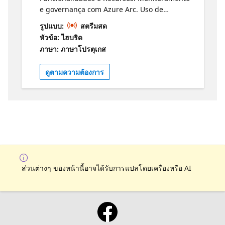
e governança com Azure Arc. Uso de
políticas e compliance. Atualizações
รูปแบบ:
สตรีมสด
automáticas e patches. Casos de Uso e
หัวข้อ: ไฮบริด
Exemplos Práticos: Exemplos de casos de uso
ภาษา: ภาษาโปรตุเกส
real. Como empresas têm se beneficiado da
integração do SQL Server com Azure Arc.
ดูตามความต้องการ
Sessão de Perguntas e Respostas: Abrir para
perguntas da audiência e discutir dúvidas
específicas. Documentação SQL Server com
Azure Arc
https://learn.microsoft.com/sql/sql-
server/azure-arc/?view=sql-server-
ver16&wt.mc_id=1reg_23392_webpage_reactor
Speaker Elton Bordim Microsoft MVP | MCT |
Azure Hybrid & Migration | Comitê de
ส่วนต่างๆ ของหน้านี้อาจได้รับการแปลโดยเครื่องหรือ AI
Segurança APDADOS | CEO & Founder at
CloudData Tech & DevOps
https://www.linkedin.com/in/elton-bordim/