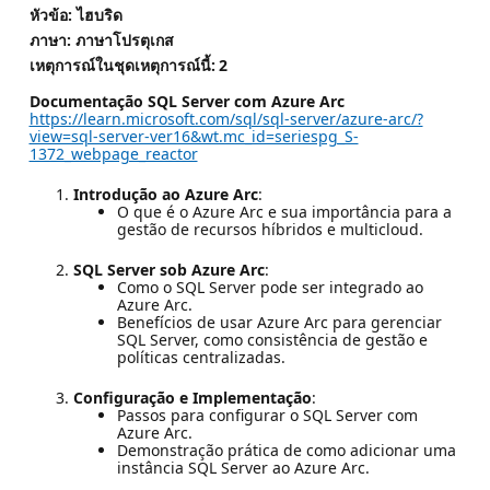
หัวข้อ: ไฮบริด
ภาษา: ภาษาโปรตุเกส
เหตุการณ์ในชุดเหตุการณ์นี้:
2
Documentação SQL Server com Azure Arc
https://learn.microsoft.com/sql/sql-server/azure-arc/?
view=sql-server-ver16&wt.mc_id=seriespg_S-
1372_webpage_reactor
Introdução ao Azure Arc
:
O que é o Azure Arc e sua importância para a
gestão de recursos híbridos e multicloud.
SQL Server sob Azure Arc
:
Como o SQL Server pode ser integrado ao
Azure Arc.
Benefícios de usar Azure Arc para gerenciar
SQL Server, como consistência de gestão e
políticas centralizadas.
Configuração e Implementação
:
Passos para configurar o SQL Server com
Azure Arc.
Demonstração prática de como adicionar uma
instância SQL Server ao Azure Arc.