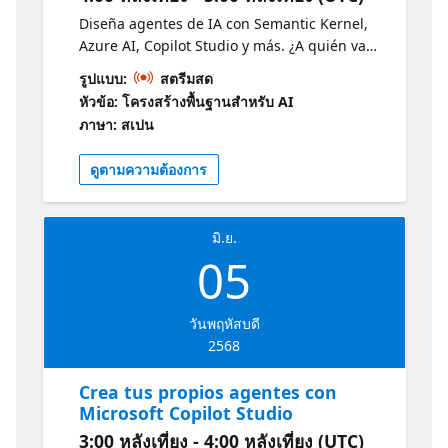
comprensión clara de qué son los agentes
Diseña agentes de IA con Semantic Kernel,
de IA, cómo funcionan y cuáles son sus casos
Azure AI, Copilot Studio y más. ¿A quién va
de uso más efectivos. Conocimiento práctico:
dirigido? Desarrolladores Arquitectos de
รูปแบบ:
สตรีมสด
La sesión incluye demostraciones prácticas
Software ¿Por qué debería asistir? -
หัวข้อ: โครงสร้างพื้นฐานสําหรับ AI
utilizando el SDK de Python de Azure AI
Aprenderás a diseñar arquitecturas de
ภาษา: สเปน
Foundry, lo que te permitirá ver la
agentes de IA modernas, modulares y
implementación real. Exposición a
escalables, basadas en tecnologías de
ดูตามความต้องการ
tecnologías clave: Conocerás herramientas y
Microsoft como Semantic Kernel y Azure AI
servicios importantes como Azure AI Agent
Agent. Descubrirás cómo integrar agentes
Service, Semantic Kernel y Autogen.
en entornos reales, desde aplicaciones
Oportunidad de aprendizaje: El nivel 100
มิ.ย.
distribuidas hasta experiencias
indica que es una sesión introductoria,
05
personalizadas con Copilot Studio. Aprende
perfecta para quienes quieren iniciarse en
más y desarrolla tus habilidades
este campo sin sentirse abrumados.
https://aka.ms/3JunioAgentesIALearn1
Aplicación práctica: Aprenderás a construir
วันพฤหัสบดี
tu propio agente de IA utilizando el Servicio
2568
de Agentes de IA de Azure. Perspectiva de
Crea tus propios agentes con
expertos: La sesión será presentada por
Microsoft Copilot Studio
profesionales familiarizados con LLMs,
patrones RAG y conceptos principales de IA
3:00 หลังเที่ยง - 4:00 หลังเที่ยง (UTC)