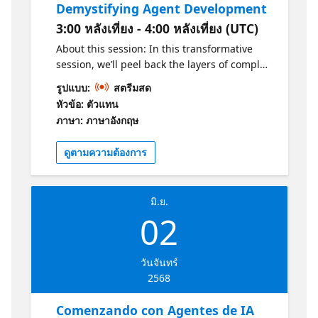
Demystifying Agent Development
3:00 หลังเที่ยง - 4:00 หลังเที่ยง (UTC)
About this session: In this transformative
session, we’ll peel back the layers of complex
agent architectures and demystify every
รูปแบบ:
สตรีมสด
intricate detail. Conversational assistants,
หัวข้อ: ตัวแทน
agentic systems, agents, and RAGs, by the
ภาษา: ภาษาอังกฤษ
end of our time together, none of these
terms will hold any secrets for you. Step into
ดูตามความต้องการ
a world where clarity meets innovation, and
leave empowered with the insights and
confidence to create your very own agent.
มิ.ย.
Who is it aimed at? This session is aimed at
02
tech leaders exploring enterprise AI
solutions, AI and cloud architects working
with Azure, product managers shaping AI
วันจันทร์
assistant experiences, and developers
2568
building AI-powered applications. Whether
you're looking to implement AI at scale or
Comenzando con Agentes de IA
enhance your current solutions, this session