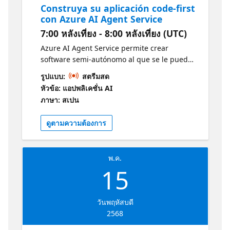
Construya su aplicación code-first
con Azure AI Agent Service
7:00 หลังเที่ยง - 8:00 หลังเที่ยง (UTC)
Azure AI Agent Service permite crear
software semi-autónomo al que se le puede
asignar un objetivo y que trabajará para
รูปแบบ:
สตรีมสด
lograrlo sin que se sepa de antemano cómo
หัวข้อ: แอปพลิเคชั่น AI
lo hará ni qué pasos seguirá. Es una
ภาษา: สเปน
herramienta potente para automatizar
tareas y procesos demasiado complejos para
ดูตามความต้องการ
automatizarlos fácilmente con software
tradicional. En esta sesión exploraremos la
construcción de un agente que le ayudará a
พ.ค.
completar varias tareas, basado en las
15
capacidades que se van añadiendo poco a
poco. Obtenga más información y desarrolle
sus habilidades con esta colección gratuita
วันพฤหัสบดี
de módulos de Microsoft Learn
2568
https://aka.ms/12MayoAIAgentServiciosLearn1