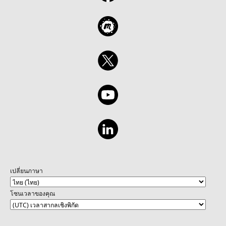
specific processes, such as claim handling or
policy generation. Developing an
Autonomous Agent capable of decision-
making and end-to-end automation in an
insurance workflow. Gaining hands-on
experience with Copilot Studio to create and
manage these agents effectively. Practical
insights into applying these agents to
improve operational efficiency and customer
experience in the insurance industry. Learn
Module - https://aka.ms/Create-Copilot
เปลี่ยนภาษา
โซนเวลาของคุณ