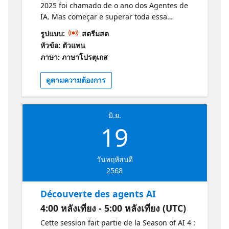
compétences et apprenez-en davantage
2025 foi chamado de o ano dos Agentes de
Dedicated space for resolving queries and
grâce à ces ressources:
IA. Mas começar e superar toda essa
questions, ensuring participants fully
https://aka.ms/12JuinAIServices1
expectativa ainda pode ser uma luta. Nesta
understand the content. 20:40 – 21:00 |
รูปแบบ:
สตรีมสด
https://ai.azure.com/ Les grands
sessão, veremos como começar a criar
Closing Summary of the day's key points,
หัวข้อ: ตัวแทน
développeurs ne construisent pas seuls.
Agentes de IA, examinaremos os principais
thanks to attendees, and guidance on
ภาษา: ภาษาโปรตุเกส
Rejoignez la communauté des développeurs
casos de uso, entenderemos as ferramentas
additional resources and next steps.
Azure AI Foundry — 🔗 Rejoignez le Forum |
e técnicas disponíveis e, por fim, criaremos
Microsoft learn module: Create Power
ดูตามความต้องการ
Rejoignez Discord
um Agente de IA usando o Serviço de Agente
Platform solutions with AI and Copilot
de IA do Azure. A sessão abordará os
seguintes tópicos: Agentes de IA: casos de
มิ.ย.
uso e componentes Serviços e frameworks
19
de agentes: Serviço de Agente de IA do
Azure, Kernel Semântico e Autogen Padrão
multiagentes
วันพฤหัสบดี
2568
Découverte des agents AI
4:00 หลังเที่ยง - 5:00 หลังเที่ยง (UTC)
Cette session fait partie de la Season of AI 4 :