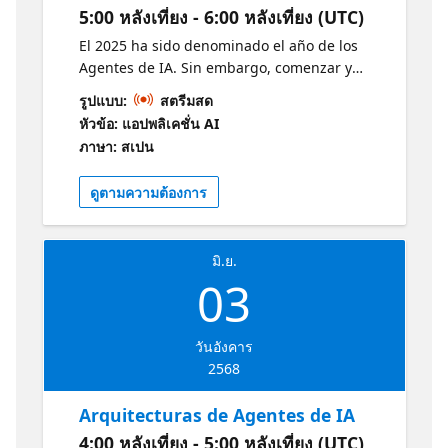
5:00 หลังเที่ยง - 6:00 หลังเที่ยง (UTC)
provides valuable insights and practical
knowledge. Why should I attend? To finally
El 2025 ha sido denominado el año de los
make sense of agents, RAGs, and
Agentes de IA. Sin embargo, comenzar y
conversational systems; clear, practical
atravesar toda la exageración publicitaria
รูปแบบ:
สตรีมสด
insights that empower you to build your own
puede seguir siendo un desafío. En esta
หัวข้อ: แอปพลิเคชั่น AI
with confidence. Learn more and develop
sesión examinaremos cómo empezar a
ภาษา: สเปน
your skills:
construir Agentes de IA, analizaremos casos
https://aka.ms/May21AzureAIServicesOpenAI1
de uso clave, comprenderemos las
ดูตามความต้องการ
https://aka.ms/May21AIFoundryConceptsRAG1
herramientas y técnicas disponibles y,
Repositories
finalmente, construiremos un Agente de IA
https://github.com/cihancinar/nextjs-azure-
utilizando el Servicio de Agentes de IA de
ai-starter https://github.com/Azure-Samples/
มิ.ย.
Azure. ¿A quién va dirigido? Desarrolladores
https://github.com/Azure/GPT-RAG
03
e interesados en AI con conocimiento tecnico
intermedio de LLM ¿Por qué debería asistir?
Claridad en un campo emergente: El 2025 ha
วันอังคาร
sido llamado el año de los Agentes de IA,
2568
pero navegar entre toda la exageración
publicitaria puede ser difícil. Esta sesión te
Arquitecturas de Agentes de IA
ayudará a distinguir entre realidad y hype.
4:00 หลังเที่ยง - 5:00 หลังเที่ยง (UTC)
Comprensión fundamental: Obtendrás una