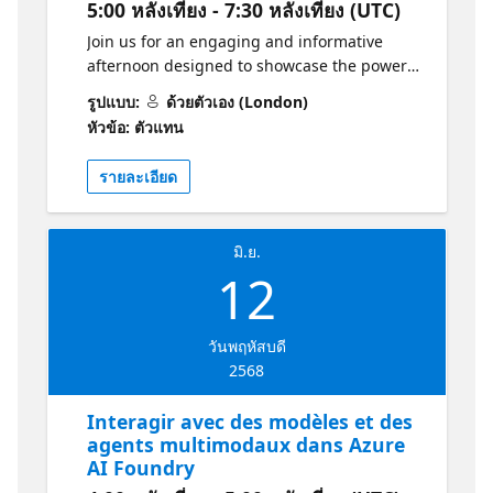
5:00 หลังเที่ยง - 7:30 หลังเที่ยง (UTC)
comprensión clara y aplicada del servicio de
agentes de IA de Azure, explorando sus
Join us for an engaging and informative
capacidades a través de una demostración
afternoon designed to showcase the power
basada en escenarios reales. Además,
of Azure AI Agents and how they can
รูปแบบ:
ด้วยตัวเอง (London)
experimentarás de forma práctica cómo
transform your organisation. Discover the
หัวข้อ: ตัวแทน
construir agentes inteligentes con el SDK de
capabilities of the AI Foundry platform,
Azure AI Foundry, llevándote herramientas y
explore real-world applications, and gain
รายละเอียด
conocimientos directamente aplicables a tus
hands-on experience with agent creation,
proyectos. Aprende más y desarrolle sus
GitHub Copilot integration, and advanced AI
habilidades con esta colección de recursos
customisation techniques. This event is
มิ.ย.
de Microsoft Learn
perfect for IT leaders, developers, and
12
https://aka.ms/10JunioRecursosColeccion1
innovators seeking to stay at the forefront of
Los grandes desarrolladores no construyen
AI-driven solutions. Agenda: 17:00 – 17:30 |
solos. Únete a la Comunidad de
Registration Registration at the entrance of
วันพฤหัสบดี
Desarrolladores de Azure AI Foundry — 🔗
the building. Guidance for proceeding to the
2568
Únete al Foro | Conéctate en Discord
5th floor for the event. 17:45 – 18:00 |
Welcome and Introduction A brief greeting
Interagir avec des modèles et des
and presentation of the event. 18:00 – 18:20
agents multimodaux dans Azure
| Introduction to AI Foundry Introduction to
AI Foundry
the purpose and functions of AI Foundry,