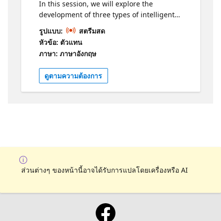
connaissances sur les technologies de pointe
In this session, we will explore the
d’Azure. Développez vos compétences et
development of three types of intelligent
apprenez-en davantage grâce à ces
agents—Retrieval Agents, Task Agents, and
รูปแบบ:
สตรีมสด
ressources:
Autonomous Agents—tailored for a simple
หัวข้อ: ตัวแทน
https://aka.ms/19JuinAIServicesLearn1
insurance use case. Using Copilot Studio,
ภาษา: ภาษาอังกฤษ
https://ai.azure.com/
you will learn how to implement these
agents to automate processes, improve
ดูตามความต้องการ
efficiency, and enhance user experience in
an insurance context. We'll walk through
real-world scenarios, such as claim
processing, policy recommendations, and
customer support, to demonstrate how each
agent type can be leveraged for various
tasks. The session will focus on: Building
Agents like retrieval agent, task agent and
autonomous agent. What will the attendees
ส่วนต่างๆ ของหน้านี้อาจได้รับการแปลโดยเครื่องหรือ AI
learn from this session? Understanding the
core differences between Retrieval, Task, and
Autonomous Agents. Building and deploying
a Retrieval Agent for fetching relevant data.
Creating a Task Agent to handle insurance-