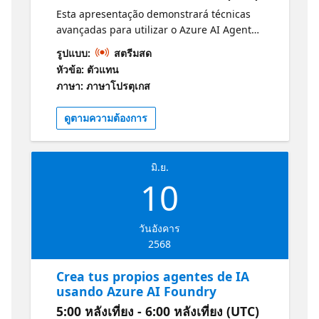
fáciles de usar, como la opción de describir
Esta apresentação demonstrará técnicas
el agente en lenguaje natural o configurarlo
avançadas para utilizar o Azure AI Agent
manualmente. Personalización avanzada:
Service na criação de agentes inteligentes e
รูปแบบ:
สตรีมสด
Puedes ajustar el comportamiento,
altamente escaláveis. Com um exemplo
หัวข้อ: ตัวแทน
apariencia y funcionalidades de los agentes
prático utilizando o Azure SDK, serão
ภาษา: ภาษาโปรตุเกส
para adaptarlos a tus necesidades
exploradas estratégias para desenvolver
específicas. Integración con otras
agentes e threads capazes de responder a
ดูตามความต้องการ
plataformas: Los agentes creados pueden
perguntas, invocar funções e automatizar
conectarse con diversas aplicaciones y
processos. A abordagem destaca a
sistemas, mejorando la eficiencia en
integração com dados reais e a eliminação
distintos entornos. Aprende Mas con
มิ.ย.
do código repetitivo, proporcionando uma
10
Microsoft Learn:
infraestrutura robusta e eficiente para
https://aka.ms/5JunioAgentesMicrosoftCopilotStudioLe
soluções de IA. Destinada a desenvolvedores
Los grandes desarrolladores no construyen
e profissionais de TI, a sessão demonstrará
วันอังคาร
solos. Únete a la Comunidad de
como otimizar o desenvolvimento, melhorar
2568
Desarrolladores de Azure AI Foundry — 🔗
o desempenho e acelerar a implantação de
Únete al Foro | Conéctate en Discord
aplicações inteligentes, ampliando
Crea tus propios agentes de IA
significativamente produtividade e inovação
usando Azure AI Foundry
tecnológica. Documentação do Serviço de
5:00 หลังเที่ยง - 6:00 หลังเที่ยง (UTC)
Agente de IA do Azure