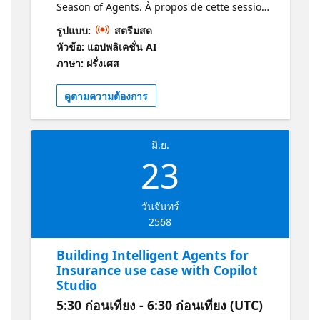
Season of Agents. À propos de cette session
Elle explique ce qu’est un agent AI, les
รูปแบบ:
สตรีมสด
différents outils et sources de données que
หัวข้อ: แอปพลิเคชั่น AI
nous pouvons utiliser avec les agents AI
ภาษา: ฝรั่งเศส
d’Azure, et démontre comment les appeler
depuis une application C#. À qui s’adresse
ดูตามความต้องการ
cette session? Cette session s’adresse aux
développeurs, professionnels de l’IA et toute
personne souhaitant approfondir ses
มิ.ย.
connaissances sur la création d’agents
23
intelligents, l’utilisation des modèles LLM et
des outils d’Azure AI Foundry. Pourquoi
devrais-je y assister? Vous devriez assister à
วันจันทร์
cette session pour découvrir les concepts
2568
clés des agents IA, apprendre à les créer et
les intégrer dans des applications C#, tout
Building Intelligent Agents for
en explorant les outils et sources de données
Insurance use case with Copilot
disponibles dans Azure AI. C’est une
Studio
occasion d’approfondir vos compétences
5:30 ก่อนเที่ยง - 6:30 ก่อนเที่ยง (UTC)
pratiques en IA et d’élargir vos