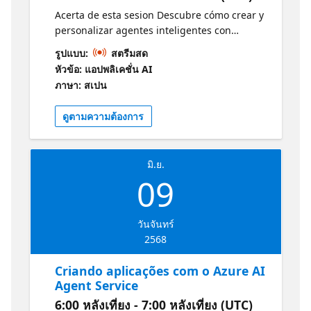
agéntica. Recursos adicionales: Tendrás
Acerta de esta sesion Descubre cómo crear y
acceso a demos y recursos como "AI Agents
personalizar agentes inteligentes con
for beginners" para continuar tu aprendizaje
Microsoft Copilot Studio. En esta sesión
después de la sesión:
รูปแบบ:
สตรีมสด
práctica, aprenderás a diseñar agentes
https://aka.ms/2JunioAIAgentsBeginners1
หัวข้อ: แอปพลิเคชั่น AI
adaptados a tus necesidades, integrando
https://aka.ms/2JunioRepo1
ภาษา: สเปน
fuentes de datos externas y acciones
específicas. También exploraremos cómo
ดูตามความต้องการ
Copilot Studio se conecta con Microsoft 365
Copilot y Azure para ampliar las capacidades
de tus agentes. ¡Únete y lleva tus
มิ.ย.
habilidades de automatización al siguiente
09
nivel! ¿A quién va dirigido? Desarrolladores ,
AI Engineers y público interesado en conocer
como usar copilot para la creación de
วันจันทร์
agentes. ¿Por qué debería asistir? Aprender
2568
a crear agentes inteligentes: Microsoft
Copilot Studio te permite construir agentes
Criando aplicações com o Azure AI
personalizados que pueden mejorar la
Agent Service
productividad y automatizar tareas. Interfaz
6:00 หลังเที่ยง - 7:00 หลังเที่ยง (UTC)
intuitiva: La plataforma ofrece herramientas