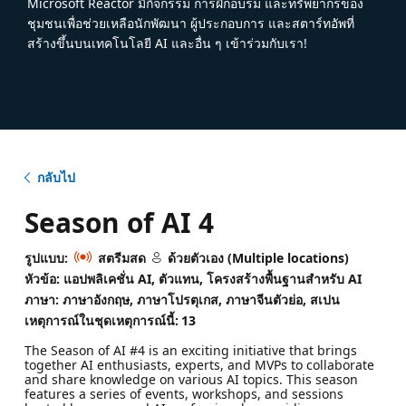
Microsoft Reactor มีกิจกรรม การฝึกอบรม และทรัพยากรของ
ชุมชนเพื่อช่วยเหลือนักพัฒนา ผู้ประกอบการ และสตาร์ทอัพที่
สร้างขึ้นบนเทคโนโลยี AI และอื่น ๆ เข้าร่วมกับเรา!
กลับไป
Season of AI 4
รูปแบบ:
สตรีมสด
ด้วยตัวเอง (Multiple locations)
หัวข้อ: แอปพลิเคชั่น AI, ตัวแทน, โครงสร้างพื้นฐานสําหรับ AI
ภาษา: ภาษาอังกฤษ, ภาษาโปรตุเกส, ภาษาจีนตัวย่อ, สเปน
เหตุการณ์ในชุดเหตุการณ์นี้:
13
The Season of AI #4 is an exciting initiative that brings
together AI enthusiasts, experts, and MVPs to collaborate
and share knowledge on various AI topics. This season
features a series of events, workshops, and sessions