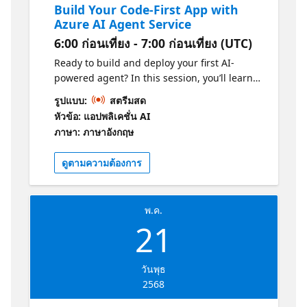
Build Your Code-First App with
Azure AI Agent Service
6:00 ก่อนเที่ยง - 7:00 ก่อนเที่ยง (UTC)
Ready to build and deploy your first AI-
powered agent? In this session, you’ll learn
how to leverage the Azure AI Agent Service
รูปแบบ:
สตรีมสด
and Chainlit to create and deploy a code-first
หัวข้อ: แอปพลิเคชั่น AI
agent. We’ll guide you through the process
ภาษา: ภาษาอังกฤษ
of setting up your agent, from start to finish,
and show you how to seamlessly integrate it
ดูตามความต้องการ
into your applications. Whether you’re a
developer looking to dive into AI or wanting
to enhance your app with intelligent
พ.ค.
capabilities, this session will give you the
21
tools and insights to bring your code-first
app to life with Azure AI.
วันพุธ
2568