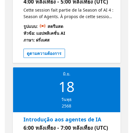
4:00 หลังเที่ยง - 5:00 หลังเที่ยง (UTC)
with examples of use cases to provide
context for participants. 18:20 – 18:40 |
Cette session fait partie de la Season of AI 4 :
Creating Agents with AI Foundry A step-by-
Season of Agents. À propos de cette session
step guide to creating agents, including a
Elle introduit les modèles LLM, les
รูปแบบ:
สตรีมสด
practical demonstration to visualise the
fonctionnalités multimodales, la création
หัวข้อ: แอปพลิเคชั่น AI
process. 18:40 – 19:00 | Power of MCP (Model
d’agents AI, ainsi que l’utilisation du
ภาษา: ฝรั่งเศส
Context Protocol) Detailed explanation of
Playground dans Azure AI Foundry. À qui
MCP and its importance in agent
s’adresse cette session? Cette session
ดูตามความต้องการ
management, highlighting its benefits and
s’adresse aux professionnels et développeurs
applications. 19:00 – 19:30 | Connecting with
intéressés par l’IA, la création d’agents AI, et
GitHub Copilot Discussion on GitHub Copilot
l’utilisation des modèles LLM. Pourquoi
มิ.ย.
and how it can enhance agent development,
devrais-je y assister? Vous devriez assister à
18
with practical examples. 19:30 – 20:00 |
cette session pour découvrir les dernières
Integration: MCP and GitHub Copilot
avancées en matière d’agents AI, apprendre
Demonstration of the integration between
à créer des agents intelligents et explorer les
วันพุธ
MCP and GitHub Copilot, including hands-on
modèles LLM et les fonctionnalités
2568
exercises for attendees. 20:00 – 20:20 |
multimodales dans Azure AI Foundry. C’est
Advanced Enhancements and Customisation
une excellente opportunité pour approfondir
Introdução aos agentes de IA
Advanced techniques for customising and
vos connaissances pratiques et améliorer vos
optimising agents, with examples of
6:00 หลังเที่ยง - 7:00 หลังเที่ยง (UTC)
compétences en IA. Développez vos
enhancements in action. 20:20 – 20:40 | Q&A