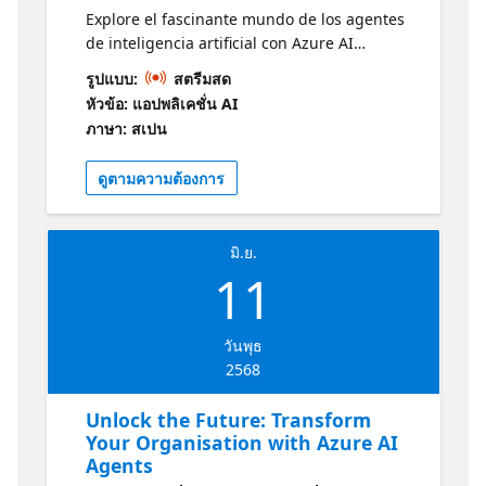
Explore el fascinante mundo de los agentes
de inteligencia artificial con Azure AI
Foundry y descubra cómo pueden
รูปแบบ:
สตรีมสด
transformar procesos y productos en todos
หัวข้อ: แอปพลิเคชั่น AI
los sectores. Este innovador servicio permite
ภาษา: สเปน
automatizar tareas complejas con soluciones
inteligentes, eficientes y escalables. Desde la
ดูตามความต้องการ
atención al cliente hasta la toma de
decisiones, los agentes de IA abren nuevas
posibilidades para las empresas modernas.
มิ.ย.
¿A quién va dirigido? Esta sesión está
11
dirigida a desarrolladores, arquitectos de
soluciones e interesados en inteligencia
artificial que tengan conocimientos básicos
วันพุธ
de Python y estén familiarizados con LLMs, el
2568
patrón RAG y los conceptos de agentes de IA.
Es ideal para quienes desean profundizar en
Unlock the Future: Transform
la creación de soluciones agenticas prácticas
Your Organisation with Azure AI
usando las herramientas de Azure. ¿Por qué
Agents
debería asistir? Porque obtendrás una