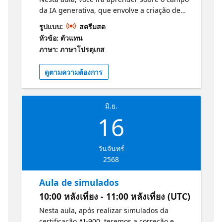
da IA generativa, que envolve a criação de
conteúdo novo e original usando algoritmos
รูปแบบ:
สตรีมสด
de inteligência artificial. Vamos discutir
หัวข้อ: ตัวแทน
aplicações como geração de texto, imagens e
ภาษา: ภาษาโปรตุเกส
música. Você verá como a IA generativa pode
liberar sua criatividade e abrir novas
ดูตามความต้องการ
possibilidades para sua carreira.
Informações e Guia de Estudos para o
Exame: Conceitos básicos da IA do Azure
มิ.ย.
16
วันจันทร์
2568
Aula de simulados
10:00 หลังเที่ยง - 11:00 หลังเที่ยง (UTC)
Nesta aula, após realizar simulados da
certificação AI-900, teremos a correção e