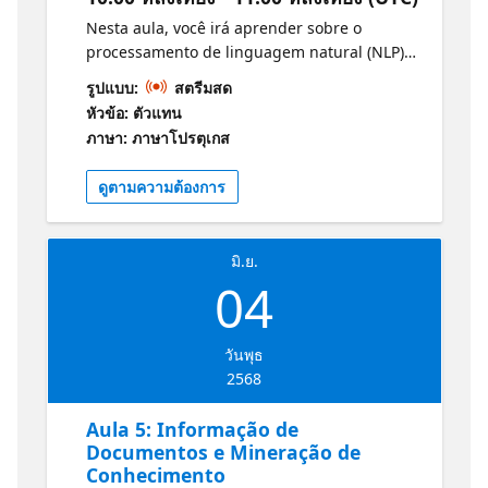
Nesta aula, você irá aprender sobre o
processamento de linguagem natural (NLP),
uma área da inteligência artificial que lida
รูปแบบ:
สตรีมสด
com a interação entre computadores e
หัวข้อ: ตัวแทน
linguagem humana. Você aprenderá sobre
ภาษา: ภาษาโปรตุเกส
técnicas de NLP, como análise de
sentimentos, tradução automática e
ดูตามความต้องการ
chatbots. Você entenderá como a NLP pode
transformar a comunicação e abrir novas
oportunidades para você. Informações e
มิ.ย.
Guia de Estudos para o Exame: Conceitos
04
básicos da IA do Azure
วันพุธ
2568
Aula 5: Informação de
Documentos e Mineração de
Conhecimento