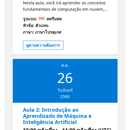
Nesta aula, você irá aprender os conceitos
fundamentais de computação em nuvem,
com foco na plataforma Microsoft Azure.
รูปแบบ:
สตรีมสด
Vamos abordar tópicos como serviços de
หัวข้อ: ตัวแทน
nuvem, modelos de implantação e os
ภาษา: ภาษาโปรตุเกส
benefícios da computação em nuvem para
empresas. Você entenderá como a nuvem
ดูตามความต้องการ
pode transformar negócios e abrir novas
oportunidades para sua carreira.
Informações e Guia de Estudos para o
พ.ค.
Exame: Conceitos básicos da IA do Azure
26
วันจันทร์
2568
Aula 2: Introdução ao
Aprendizado de Máquina e
Inteligência Artificial