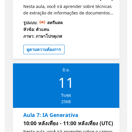
Nesta aula, você irá aprender sobre técnicas
de extração de informações de documentos
e Nesta aula, você irá aprender sobre a
รูปแบบ:
สตรีมสด
importância da inteligência artificial
หัวข้อ: ตัวแทน
responsável, abordando questões éticas e
ภาษา: ภาษาโปรตุเกส
práticas recomendadas para o
desenvolvimento e implementação de IA.
ดูตามความต้องการ
Você entenderá como garantir que os
sistemas de IA sejam justos, transparentes e
seguros. Você se tornará uma profissional
มิ.ย.
consciente e responsável na área de IA.
11
Informações e Guia de Estudos para o
Exame: Conceitos básicos da IA do Azure
วันพุธ
2568
Aula 7: IA Generativa
10:00 หลังเที่ยง - 11:00 หลังเที่ยง (UTC)
Nesta aula, você irá aprender sobre o campo