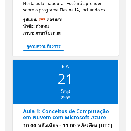
Nesta aula inaugural, você irá aprender
sobre o programa Elas na IA, incluindo os
objetivos e a estrutura do curso. Além disso,
รูปแบบ:
สตรีมสด
teremos um painel sobre carreira em Data &
หัวข้อ: ตัวแทน
AI, onde especialistas compartilharão suas
ภาษา: ภาษาโปรตุเกส
experiências e dicas para seguir uma
carreira nessa área. Você sairá dessa aula
ดูตามความต้องการ
inspirada e motivada para começar sua
jornada em IA! Informações e Guia de
Estudos para o Exame: Conceitos básicos da
พ.ค.
IA do Azure
21
วันพุธ
2568
Aula 1: Conceitos de Computação
em Nuvem com Microsoft Azure
10:00 หลังเที่ยง - 11:00 หลังเที่ยง (UTC)