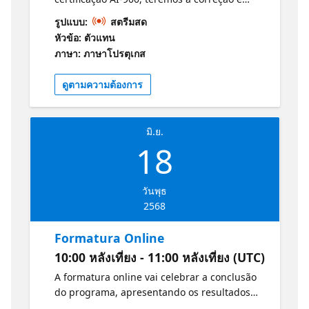
comentários dos instrutores das principais
รูปแบบ:
สตรีมสด
questões. Isso vai te ajudar a identificar
หัวข้อ: ตัวแทน
áreas de melhoria e se preparar melhor para
ภาษา: ภาษาโปรตุเกส
o exame. Você será apoiada e motivada a
alcançar seu objetivo de certificação.
ดูตามความต้องการ
Informações e Guia de Estudos para o
Exame: Conceitos básicos da IA do Azure
มิ.ย.
18
วันพุธ
2568
Formatura Online
10:00 หลังเที่ยง - 11:00 หลังเที่ยง (UTC)
A formatura online vai celebrar a conclusão
do programa, apresentando os resultados
alcançados por você e suas colegas,