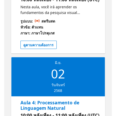
Nesta aula, você irá aprender os
fundamentos da pesquisa visual
computacional, incluindo técnicas de
รูปแบบ:
สตรีมสด
processamento de imagens e
หัวข้อ: ตัวแทน
reconhecimento de padrões. Você aprenderá
ภาษา: ภาษาโปรตุเกส
como essas tecnologias são aplicadas em
áreas como segurança, saúde e
ดูตามความต้องการ
entretenimento. Você verá como a pesquisa
visual pode fazer a diferença no mundo e na
sua carreira. Informações e Guia de Estudos
มิ.ย.
para o Exame: Conceitos básicos da IA do
02
Azure
วันจันทร์
2568
Aula 4: Processamento de
Linguagem Natural
10:00 หลังเที่ยง - 11:00 หลังเที่ยง (UTC)