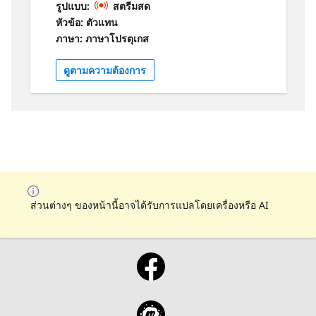
รูปแบบ:
สตรีมสด
depoimentos e um painel de discussão. Será
หัวข้อ: ตัวแทน
uma oportunidade para compartilhar
ภาษา: ภาษาโปรตุเกส
experiências e reconhecer o esforço e
dedicação de todas. Vamos comemorar essas
ดูตามความต้องการ
conquistas!
ส่วนต่างๆ ของหน้านี้อาจได้รับการแปลโดยเครื่องหรือ AI