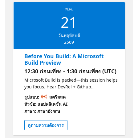
sea en vivo o bajo demanda.
พ.ค.
21
วันพฤหัสบดี
2569
Before You Build: A Microsoft
Build Preview
12:30 ก่อนเที่ยง - 1:30 ก่อนเที่ยง (UTC)
Microsoft Build is packed—this session helps
you focus. Hear DevRel + GitHub
perspectives on the biggest themes, what’s
รูปแบบ:
สตรีมสด
new, and which sessions are “can’t miss.”
หัวข้อ: แอปพลิเคชั่น AI
Walk away with a simple plan to build your
ภาษา: ภาษาอังกฤษ
personal agenda, follow the right tracks, and
get maximum value whether you attend live
ดูตามความต้องการ
or watch on‑demand. Join us and get
Build‑ready.