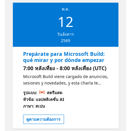
พ.ค.
12
วันอังคาร
2569
Prepárate para Microsoft Build:
qué mirar y por dónde empezar
7:00 หลังเที่ยง - 8:00 หลังเที่ยง (UTC)
Microsoft Build viene cargado de anuncios,
sesiones y novedades, y esta charla te
ayudará a enfocarte en lo más relevante.
รูปแบบ:
สตรีมสด
Compartiremos una mirada desde DevRel y
หัวข้อ: แอปพลิเคชั่น AI
GitHub sobre los temas clave, las sesiones
ภาษา: สเปน
imperdibles y las mejores formas de seguir
el evento. Te llevarás una guía simple para
ดูตามความต้องการ
organizar tu agenda, elegir las rutas
adecuadas y aprovechar al máximo Build, ya