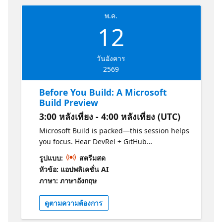
assistindo sob demanda. Junte-se a nós e
พ.ค.
prepare-se para o Build.
12
วันอังคาร
2569
Before You Build: A Microsoft
Build Preview
3:00 หลังเที่ยง - 4:00 หลังเที่ยง (UTC)
Microsoft Build is packed—this session helps
you focus. Hear DevRel + GitHub
perspectives on the biggest themes, what’s
รูปแบบ:
สตรีมสด
new, and which sessions are “can’t miss.”
หัวข้อ: แอปพลิเคชั่น AI
Walk away with a simple plan to build your
ภาษา: ภาษาอังกฤษ
personal agenda, follow the right tracks, and
get maximum value whether you attend live
ดูตามความต้องการ
or watch on‑demand. Join us and get
Build‑ready.