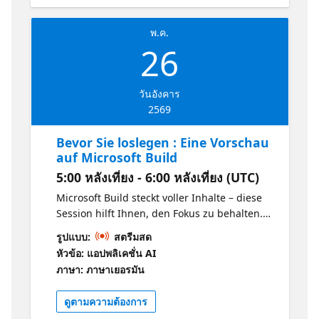
maximum de valeur, que vous participiez en
direct ou que vous regardiez en différé.
พ.ค.
Rejoignez-nous et soyez prêt·e pour Build.
26
วันอังคาร
2569
Bevor Sie loslegen : Eine Vorschau
auf Microsoft Build
5:00 หลังเที่ยง - 6:00 หลังเที่ยง (UTC)
Microsoft Build steckt voller Inhalte – diese
Session hilft Ihnen, den Fokus zu behalten.
Lernen Sie die Perspektiven von DevRel und
รูปแบบ:
สตรีมสด
GitHub zu den wichtigsten Themen,
หัวข้อ: แอปพลิเคชั่น AI
Neuigkeiten und den Sessions kennen, die
ภาษา: ภาษาเยอรมัน
Sie auf keinen Fall verpassen sollten.
Nehmen Sie einen einfachen Plan mit, um
ดูตามความต้องการ
Ihre persönliche Agenda zu erstellen, die