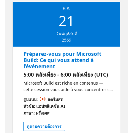
พ.ค.
21
วันพฤหัสบดี
2569
Préparez-vous pour Microsoft
Build: Ce qui vous attend à
l’événement
5:00 หลังเที่ยง - 6:00 หลังเที่ยง (UTC)
Microsoft Build est riche en contenus —
cette session vous aide à vous concentrer sur
l’essentiel. Découvrez les points de vue de
รูปแบบ:
สตรีมสด
DevRel et de GitHub sur les thèmes majeurs,
หัวข้อ: แอปพลิเคชั่น AI
les nouveautés et les sessions à ne surtout
ภาษา: ฝรั่งเศส
pas manquer. Repartez avec un plan simple
pour construire votre agenda personnel,
ดูตามความต้องการ
suivre les bons parcours et tirer un