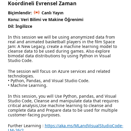
Koordineli Evrensel Zaman
Biçimlendir:
Canlı Yayın
Konu: Veri Bilimi ve Makine Öğrenimi
Dil: İngilizce
In this session we will be using anonymized data from
real and animated basketball players in the film Space
Jam: A New Legacy, create a machine learning model to
cleanse data to be used during games. Also explore
bimodal data distributions by using Python in Visual
Studio Code.
The session will focus on Azure services and related
technologies.
• Python, Pandas, and Visual Studio Code.
• Machine Learning.
In this session, you will Use Python, pandas, and Visual
Studio Code, Cleanse and manipulate data that requires
critical analysis,Use machine learning to cleanse and
complete data and Prepare data to be used for multiple
customer-facing purposes.
Further Learning :
https://aka.ms/MLandVisualStudioCode-
LM-26/2