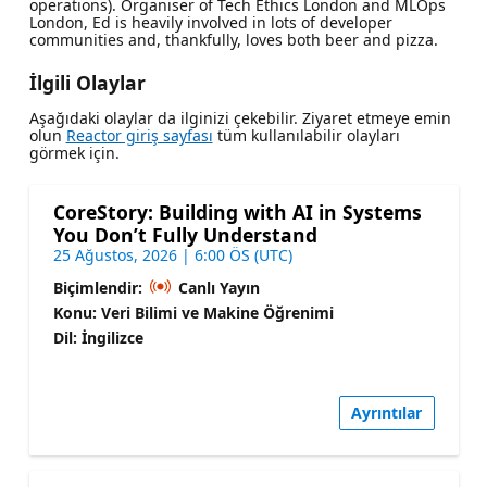
operations). Organiser of Tech Ethics London and MLOps
London, Ed is heavily involved in lots of developer
communities and, thankfully, loves both beer and pizza.
İlgili Olaylar
Aşağıdaki olaylar da ilginizi çekebilir. Ziyaret etmeye emin
olun
Reactor giriş sayfası
tüm kullanılabilir olayları
görmek için.
CoreStory: Building with AI in Systems
You Don’t Fully Understand
25 Ağustos, 2026 | 6:00 ÖS (UTC)
Biçimlendir:
Canlı Yayın
Konu: Veri Bilimi ve Makine Öğrenimi
Dil: İngilizce
Ayrıntılar