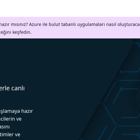
azır mısınız? Azure ile bulut tabanlı uygulamaları nasıl oluşturaca
ceğini keşfedin.
erle canlı
aşlamaya hazır
cilerin ve
asını
itimler ve