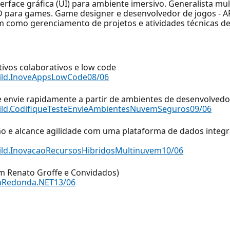
nterface gráfica (UI) para ambiente imersivo. Generalista m
D para games. Game designer e desenvolvedor de jogos - A
m como gerenciamento de projetos e atividades técnicas de
tivos colaborativos e low code
uild.InoveAppsLowCode08/06
e e envie rapidamente a partir de ambientes de desenvolve
uild.CodifiqueTesteEnvieAmbientesNuvemSeguros09/06
ção e alcance agilidade com uma plataforma de dados integ
ild.InovacaoRecursosHibridosMultinuvem10/06
om Renato Groffe e Convidados)
saRedonda.NET13/06