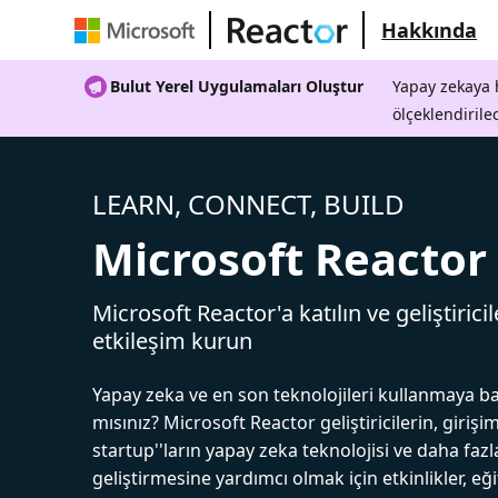
Hakkında
Bulut Yerel Uygulamaları Oluştur
Yapay zekaya h
ölçeklendirile
LEARN, CONNECT, BUILD
Microsoft Reactor
Microsoft Reactor'a katılın ve geliştiricil
etkileşim kurun
Yapay zeka ve en son teknolojileri kullanmaya b
mısınız? Microsoft Reactor geliştiricilerin, girişim
startup''ların yapay zeka teknolojisi ve daha fazl
geliştirmesine yardımcı olmak için etkinlikler, eğ