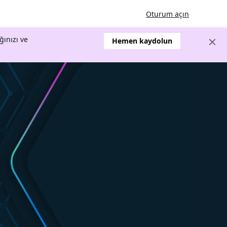
Oturum açın
ğınızı ve
Hemen kaydolun