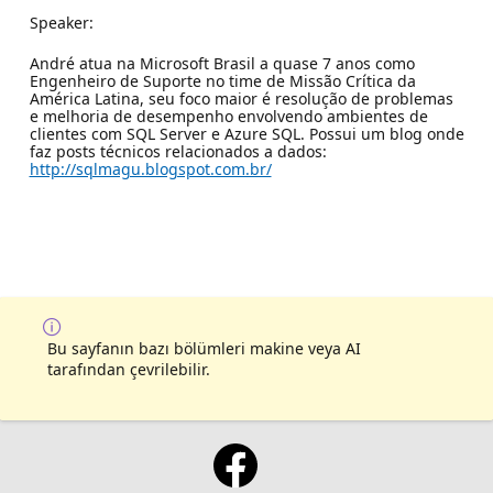
Speaker:
André atua na Microsoft Brasil a quase 7 anos como
Engenheiro de Suporte no time de Missão Crítica da
América Latina, seu foco maior é resolução de problemas
e melhoria de desempenho envolvendo ambientes de
clientes com SQL Server e Azure SQL. Possui um blog onde
faz posts técnicos relacionados a dados:
http://sqlmagu.blogspot.com.br/
Bu sayfanın bazı bölümleri makine veya AI
tarafından çevrilebilir.