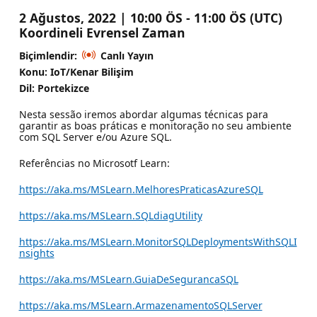
2 Ağustos, 2022 | 10:00 ÖS - 11:00 ÖS (UTC)
Koordineli Evrensel Zaman
Biçimlendir:
Canlı Yayın
Konu: IoT/Kenar Bilişim
Dil: Portekizce
Nesta sessão iremos abordar algumas técnicas para
garantir as boas práticas e monitoração no seu ambiente
com SQL Server e/ou Azure SQL.
Referências no Microsotf Learn:
https://aka.ms/MSLearn.MelhoresPraticasAzureSQL
https://aka.ms/MSLearn.SQLdiagUtility
https://aka.ms/MSLearn.MonitorSQLDeploymentsWithSQLI
nsights
https://aka.ms/MSLearn.GuiaDeSegurancaSQL
https://aka.ms/MSLearn.ArmazenamentoSQLServer