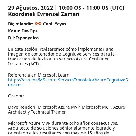
29 Ağustos, 2022 | 10:00 ÖS - 11:00 ÖS (UTC)
Koordineli Evrensel Zaman
Biçimlendir:
Canlı Yayın
Konu: DevOps
Dil: İspanyolca
En esta sesión, revisaremos cómo implementar una
imagen de contenedor de Cognitive Services para la
traducción de texto a un servicio Azure Container
Instances (ACI).
Referencia en Microsoft Learn:
https://aka.ms/MSLearn.ServicioTranslatorAzureCognitiveS
ervices
Orador:
Dave Rendon, Microsoft Azure MVP, Microsoft MCT, Azure
Architect y Technical Trainer
Microsoft Azure MVP durante ocho años consecutivos.
Arquitecto de soluciones sénior altamente logrado y
orientado a los resultados con más de 15 años de