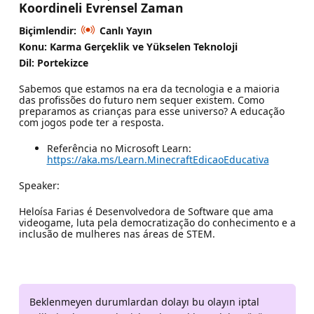
Koordineli Evrensel Zaman
Biçimlendir:
Canlı Yayın
Konu: Karma Gerçeklik ve Yükselen Teknoloji
Dil: Portekizce
Sabemos que estamos na era da tecnologia e a maioria
das profissões do futuro nem sequer existem. Como
preparamos as crianças para esse universo? A educação
com jogos pode ter a resposta.
Referência no Microsoft Learn:
https://aka.ms/Learn.MinecraftEdicaoEducativa
Speaker:
Heloísa Farias é Desenvolvedora de Software que ama
videogame, luta pela democratização do conhecimento e a
inclusão de mulheres nas áreas de STEM.
Beklenmeyen durumlardan dolayı bu olayın iptal