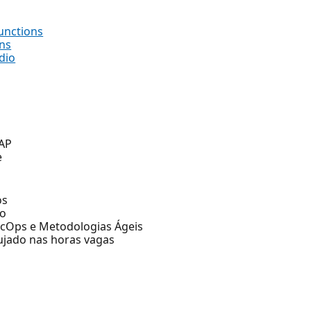
unctions
ns
dio
IAP
e
os
do
ecOps e Metodologias Ágeis
rujado nas horas vagas