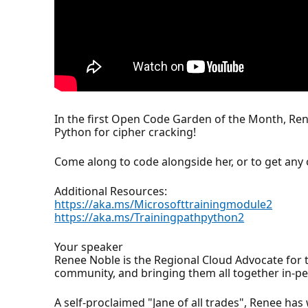
In the first Open Code Garden of the Month, Ren
Python for cipher cracking!
Come along to code alongside her, or to get an
Additional Resources:
https://aka.ms/Microsofttrainingmodule2
https://aka.ms/Trainingpathpython2
Your speaker
Renee Noble is the Regional Cloud Advocate for 
community, and bringing them all together in-pe
A self-proclaimed "Jane of all trades", Renee ha