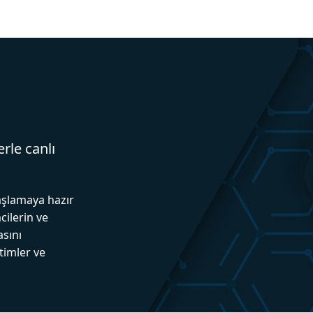
erle canlı
aşlamaya hazır
cilerin ve
asını
itimler ve