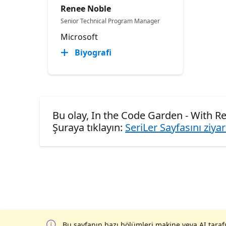
Renee Noble
Senior Technical Program Manager​
Microsoft
Biyografi
Bu olay, In the Code Garden - With R
Şuraya tıklayın:
SeriLer Sayfasını ziya
Bu sayfanın bazı bölümleri makine veya AI tarafı