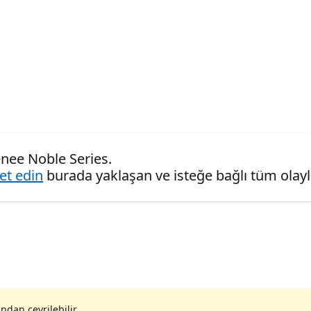
enee Noble Series.
ret edin
burada yaklaşan ve isteğe bağlı tüm olaylar
ndan çevrilebilir.