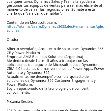
cualquier tarea. Dynamics Sales y Teams te ayudan a
gestionar tus equipos de ventas para ser más eficiente al
momento de cerrar las negociaciones. Sumate a esta
charla que “va a dar qué hablar”.
Contenido en Microsoft Learn:
https://aka.ms/Learn.Dynamics365SalesHerramientasAplic
aciones
Orador:
Alberto Avendaño, Arquitecto de soluciones Dynamics 365
CE y Power Platform
Empresa: AMG Business Solutions (Argentina)
Me dedico desde hace 15 años a trabajar con las
aplicaciones de negocio de Microsoft, desde Dynamics
CRM 4.0 hasta las últimas versiones de Power Apps, Power
Automate y Dynamics 365.
Actualmente, me desempeño como arquitecto de
soluciones de Dynamics 365 Customer Engagement y
Power Platform.
Soy un apasionado de la tecnología y de compartir
conocimiento.
Próxima Sesión:
12/12- Aprendiendo a trabajar con órdenes de trabajo en