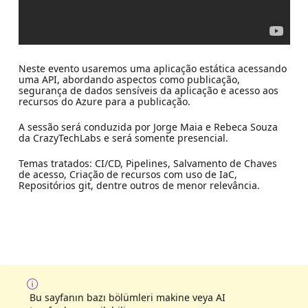
Neste evento usaremos uma aplicação estática acessando
uma API, abordando aspectos como publicação,
segurança de dados sensíveis da aplicação e acesso aos
recursos do Azure para a publicação.
A sessão será conduzida por Jorge Maia e Rebeca Souza
da CrazyTechLabs e será somente presencial.
Temas tratados: CI/CD, Pipelines, Salvamento de Chaves
de acesso, Criação de recursos com uso de IaC,
Repositórios git, dentre outros de menor relevância.
Bu sayfanın bazı bölümleri makine veya AI