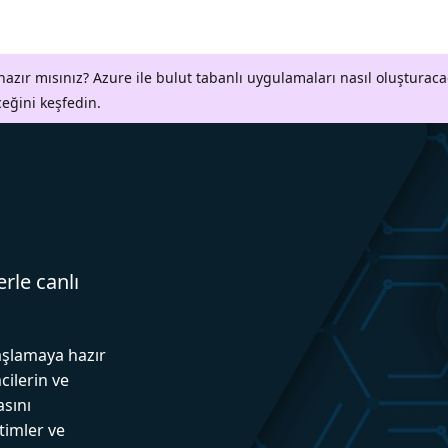
azır mısınız? Azure ile bulut tabanlı uygulamaları nasıl oluşturaca
ceğini keşfedin.
erle canlı
aşlamaya hazır
cilerin ve
asını
itimler ve