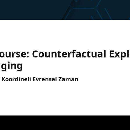
Course: Counterfactual Expl
gging
C) Koordineli Evrensel Zaman