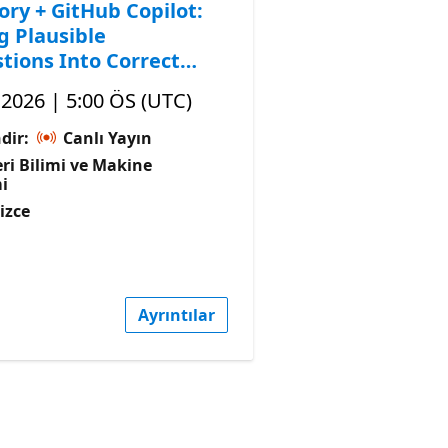
ory + GitHub Copilot:
g Plausible
tions Into Correct
, 2026 | 5:00 ÖS (UTC)
dir:
Canlı Yayın
ri Bilimi ve Makine
i
lizce
Ayrıntılar