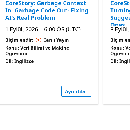
CoreStory: Garbage Context
CoreSt
In, Garbage Code Out- Fixing
Turnin
AI’s Real Problem
Sugges
Ones
1 Eylül, 2026 | 6:00 ÖS (UTC)
8 Eylül
Biçimlendir:
Canlı Yayın
Biçimlen
Konu: Veri Bilimi ve Makine
Konu: Ve
Öğrenimi
Öğrenim
Dil: İngilizce
Dil: İngi
Ayrıntılar