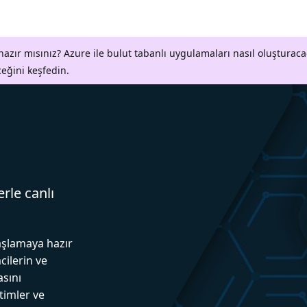
azır mısınız? Azure ile bulut tabanlı uygulamaları nasıl oluşturaca
ceğini keşfedin.
erle canlı
aşlamaya hazır
cilerin ve
asını
itimler ve